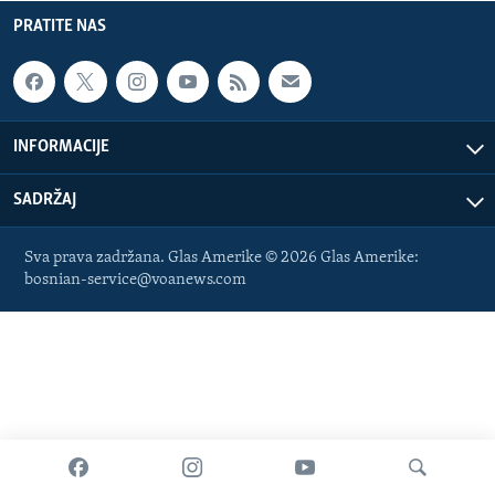
MAGAZIN
PRATITE NAS
O GLASU AMERIKE
Learning English
INFORMACIJE
PRATITE NAS
SADRŽAJ
Sva prava zadržana. Glas Amerike © 2026 Glas Amerike:
Jezici
bosnian-service@voanews.com