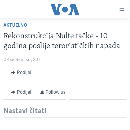
Linkovi
Pređi
na
AKTUELNO
glavni
TV PROGRAM
sadržaj
Rekonstrukcija Nulte tačke - 10
VIDEO
Pređi
godina poslije terorističkih napada
na
FOTOGRAFIJE DANA
glavnu
08 septembar, 2011
VIJESTI
navigaciju
Idi
Podijeli
NAUKA I TEHNOLOGIJA
SJEDINJENE AMERIČKE DRŽAVE
na
SPECIJALNI PROJEKTI
BOSNA I HERCEGOVINA
pretragu
Podijeli
Follow us
KORUPCIJA
SVIJET
SLOBODA MEDIJA
Nastavi čitati
ŽENSKA STRANA
IZBJEGLIČKA STRANA