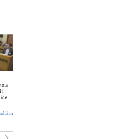
kama
 i
 ide
S
adržaji