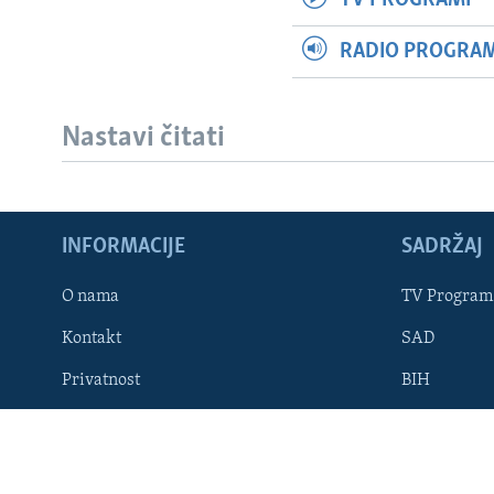
RADIO PROGRAM 
Nastavi čitati
Learning English
INFORMACIJE
SADRŽAJ
PRATITE NAS
O nama
TV Program
Kontakt
SAD
Jezici
Privatnost
BIH
Dostupnost
STAVOVI V