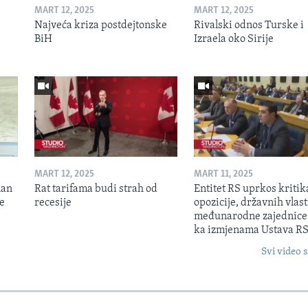
MART 12, 2025
MART 12, 2025
Najveća kriza postdejtonske
Rivalski odnos Turske i
BiH
Izraela oko Sirije
MART 12, 2025
MART 11, 2025
lan
Rat tarifama budi strah od
Entitet RS uprkos kriti
je
recesije
opozicije, državnih vlasti
međunarodne zajednice
ka izmjenama Ustava R
Svi video s