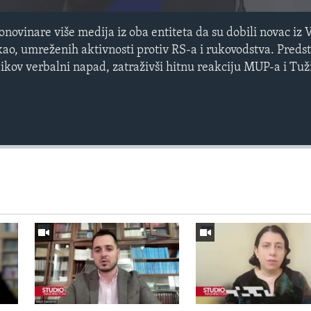
novinare više medija iz oba entiteta da su dobili novac iz V
ekao, umreženih aktivnosti protiv RS-a i rukovodstva. Preds
ikov verbalni napad, zatraživši hitnu reakciju MUP-a i Tuž