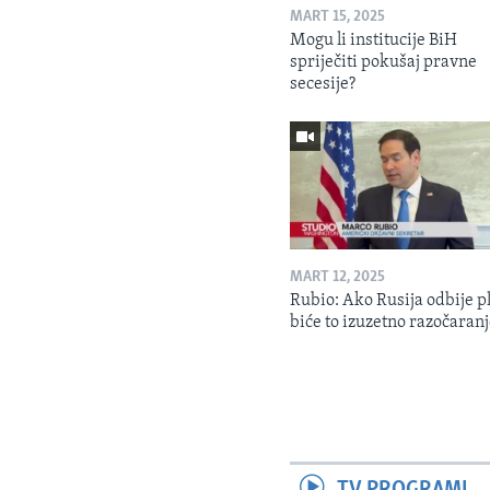
MART 15, 2025
Mogu li institucije BiH
spriječiti pokušaj pravne
secesije?
MART 12, 2025
Rubio: Ako Rusija odbije p
biće to izuzetno razočaran
TV PROGRAMI