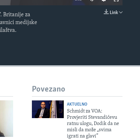
Link
. Britanije za
EMBED
tavnici medijske
ilaštva.
Povezano
AKTUELNO
Schmidt za VOA:
Provjeriti Stevandićevu
ratnu ulogu, Dodik da ne
misli da može „svima
igrati na glavi”