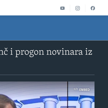
nč i progon novinara iz
EMBED