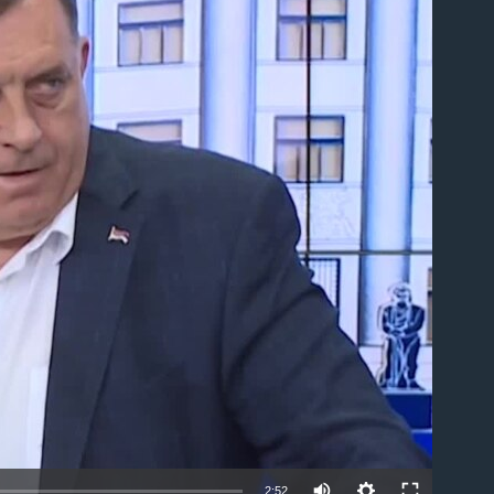
able
2:52