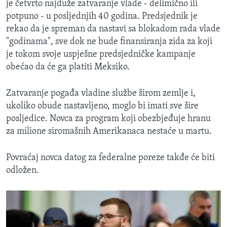
je četvrto najduže zatvaranje vlade - delimično ili
potpuno - u posljednjih 40 godina. Predsjednik je
rekao da je spreman da nastavi sa blokadom rada vlade
"godinama", sve dok ne bude finansiranja zida za koji
je tokom svoje uspješne predsjedničke kampanje
obećao da će ga platiti Meksiko.
Zatvaranje pogađa vladine službe širom zemlje i,
ukoliko obude nastavljeno, moglo bi imati sve šire
posljedice. Novca za program koji obezbjeđuje hranu
za milione siromašnih Amerikanaca nestaće u martu.
Povraćaj novca datog za federalne poreze takđe će biti
odložen.