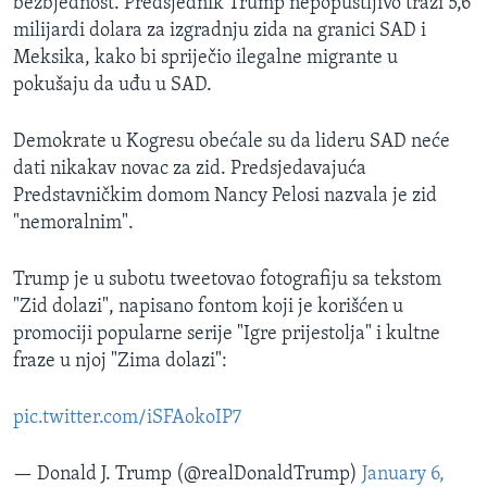
bezbjednost. Predsjednik Trump nepopustljivo traži 5,6
milijardi dolara za izgradnju zida na granici SAD i
Meksika, kako bi spriječio ilegalne migrante u
pokušaju da uđu u SAD.
Demokrate u Kogresu obećale su da lideru SAD neće
dati nikakav novac za zid. Predsjedavajuća
Predstavničkim domom Nancy Pelosi nazvala je zid
"nemoralnim".
Trump je u subotu tweetovao fotografiju sa tekstom
"Zid dolazi", napisano fontom koji je korišćen u
promociji popularne serije "Igre prijestolja" i kultne
fraze u njoj "Zima dolazi":
pic.twitter.com/iSFAokoIP7
— Donald J. Trump (@realDonaldTrump)
January 6,