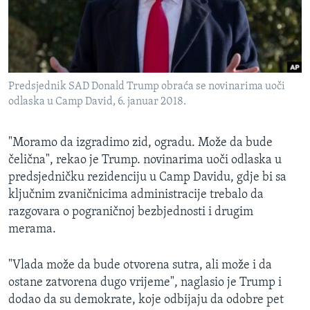
MAGAZIN
O GLASU AMERIKE
Learning English
Predsjednik SAD Donald Trump obraća se novinarima uoči
odlaska u Camp David, 6. januar 2018.
PRATITE NAS
"Moramo da izgradimo zid, ogradu. Može da bude
čelična", rekao je Trump. novinarima uoči odlaska u
Jezici
predsjedničku rezidenciju u Camp Davidu, gdje bi sa
ključnim zvaničnicima administracije trebalo da
razgovara o pograničnoj bezbjednosti i drugim
merama.
"Vlada može da bude otvorena sutra, ali može i da
ostane zatvorena dugo vrijeme", naglasio je Trump i
dodao da su demokrate, koje odbijaju da odobre pet