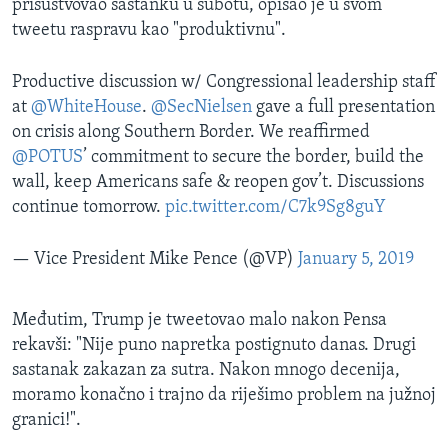
prisustvovao sastanku u subotu, opisao je u svom
tweetu raspravu kao "produktivnu".
Productive discussion w/ Congressional leadership staff
at
@WhiteHouse
.
@SecNielsen
gave a full presentation
on crisis along Southern Border. We reaffirmed
@POTUS
’ commitment to secure the border, build the
wall, keep Americans safe & reopen gov’t. Discussions
continue tomorrow.
pic.twitter.com/C7k9Sg8guY
— Vice President Mike Pence (@VP)
January 5, 2019
Međutim, Trump je tweetovao malo nakon Pensa
rekavši: "Nije puno napretka postignuto danas. Drugi
sastanak zakazan za sutra. Nakon mnogo decenija,
moramo konačno i trajno da riješimo problem na južnoj
granici!".