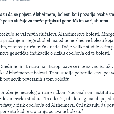
ažu da se pojava Alzheimera, bolesti koji pogadja osobe sta
0 posto slučajeva može pripisati genetičkim varijablama
 očekuje se val novih slučajeva Alzheimerove bolesti. Mnoge 
 s pružanjem njege oboljelima od te neizlječive bolesti koja
m, znanost pruža tračak nade. Dvije velike studije o tim 
ove genetičke indikacije o riziku oboljenja od te bolesti.
 Sjedinjenim Državama i Europi bave se intenzivno istraži
ka Alzheimerove bolesti. Te su studije potvrdile vezu pet v
li pet novih povezanih s tom bolešću.
Snyder je neurolog pri američkom Nacionalnom institutu z
ralo američku studiju: "Ta otkrića, tih deset gena, ili pojedi
većavaju rizik oboljenja od Alzheimera. Oni ukazuju da post
onenta kad je u pitanju pojava te bolesti."