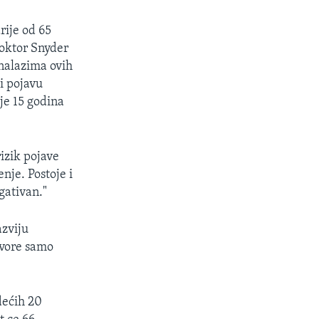
rije od 65
Doktor Snyder
 nalazima ovih
ti pojavu
je 15 godina
izik pojave
enje. Postoje i
egativan."
azviju
ovore samo
dećih 20