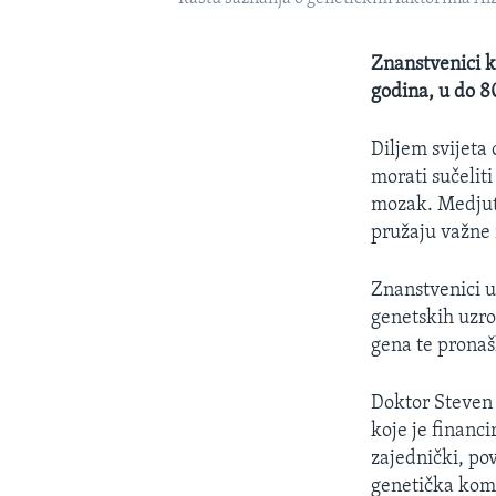
Znanstvenici k
godina, u do 8
Diljem svijeta
morati sučeliti
mozak. Medjuti
pružaju važne n
Znanstvenici u
genetskih uzro
gena te pronaš
Doktor Steven 
koje je financi
zajednički, po
genetička komp