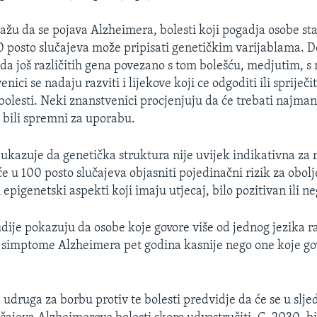
ažu da se pojava Alzheimera, bolesti koji pogadja osobe sta
0 posto slučajeva može pripisati genetičkim varijablama. 
da još različitih gena povezano s tom bolešću, medjutim, s
enici se nadaju razviti i lijekove koji ce odgoditi ili spriječi
olesti. Neki znanstvenici procjenjuju da će trebati najman
vi bili spremni za uporabu.
ukazuje da genetička struktura nije uvijek indikativna za r
će u 100 posto slučajeva objasniti pojedinačni rizik za obolj
i epigenetski aspekti koji imaju utjecaj, bilo pozitivan ili n
udije pokazuju da osobe koje govore više od jednog jezika r
 simptome Alzheimera pet godina kasnije nego one koje g
druga za borbu protiv te bolesti predvidje da će se u slje