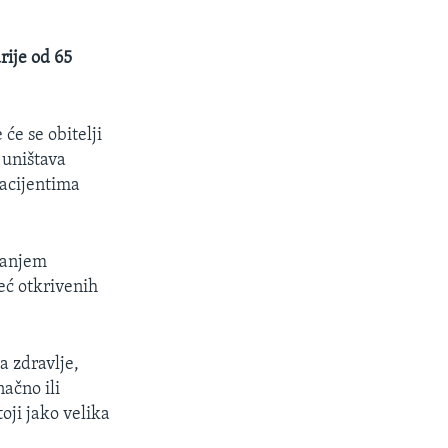
rije od 65
će se obitelji
 uništava
pacijentima
vanjem
eć otkrivenih
a zdravlje,
načno ili
oji jako velika