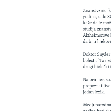
Znanstvenici k
godina, u do 8
kaže da je mož
studija znanstv
Alzheimerove b
da bi ti lijeko
Doktor Snyder 
bolesti: "To ne
drugi biološki 
Na primjer, st
prepoznatljive
jedan jezik.
Medjunarodna u