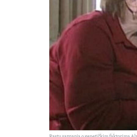
MAGAZIN
O GLASU AMERIKE
Rastu saznanja o genetičkim faktorima Al