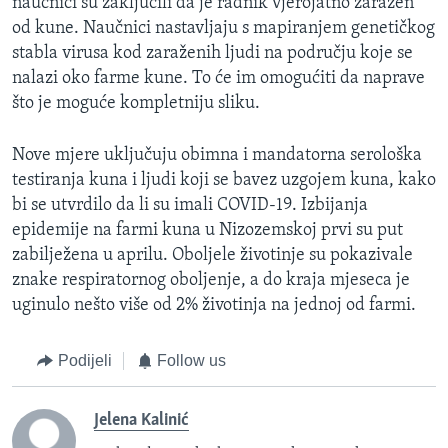
naučnici su zaključili da je radnik vjerojatno zaražen
od kune. Naučnici nastavljaju s mapiranjem genetičkog
stabla virusa kod zaraženih ljudi na području koje se
nalazi oko farme kune. To će im omogućiti da naprave
što je moguće kompletniju sliku.
Nove mjere uključuju obimna i mandatorna serološka
testiranja kuna i ljudi koji se bavez uzgojem kuna, kako
bi se utvrdilo da li su imali COVID-19. Izbijanja
epidemije na farmi kuna u Nizozemskoj prvi su put
zabilježena u aprilu. Oboljele životinje su pokazivale
znake respiratornog oboljenje, a do kraja mjeseca je
uginulo nešto više od 2% životinja na jednoj od farmi.
Podijeli
Follow us
Jelena Kalinić