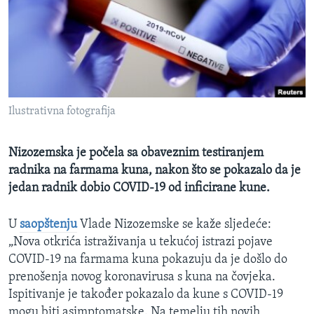
MAGAZIN
O GLASU AMERIKE
Learning English
Ilustrativna fotografija
PRATITE NAS
Nizozemska je počela sa obaveznim testiranjem
radnika na farmama kuna, nakon što se pokazalo da je
Jezici
jedan radnik dobio COVID-19 od inficirane kune.
U
saopštenju
Vlade Nizozemske se kaže sljedeće:
„Nova otkrića istraživanja u tekućoj istrazi pojave
COVID-19 na farmama kuna pokazuju da je došlo do
prenošenja novog koronavirusa s kuna na čovjeka.
Ispitivanje je također pokazalo da kune s COVID-19
mogu biti asimptomatske. Na temelju tih novih