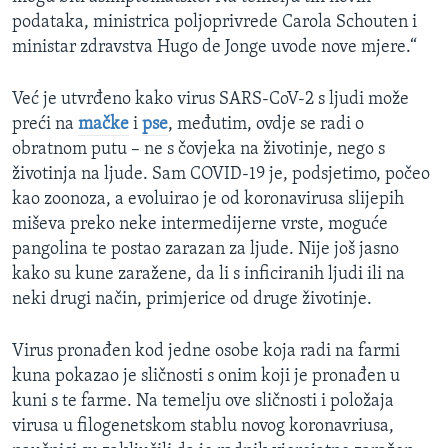
podataka, ministrica poljoprivrede Carola Schouten i
ministar zdravstva Hugo de Jonge uvode nove mjere.“
Već je utvrđeno kako virus SARS-CoV-2 s ljudi može
preći na
mačke
i
pse
, međutim, ovdje se radi o
obratnom putu – ne s čovjeka na životinje, nego s
životinja na ljude. Sam COVID-19 je, podsjetimo, počeo
kao zoonoza, a evoluirao je od koronavirusa slijepih
miševa preko neke intermedijerne vrste, moguće
pangolina te postao zarazan za ljude. Nije još jasno
kako su kune zaražene, da li s inficiranih ljudi ili na
neki drugi način, primjerice od druge životinje.
Virus pronađen kod jedne osobe koja radi na farmi
kuna pokazao je sličnosti s onim koji je pronađen u
kuni s te farme. Na temelju ove sličnosti i položaja
virusa u filogenetskom stablu novog koronavriusa,