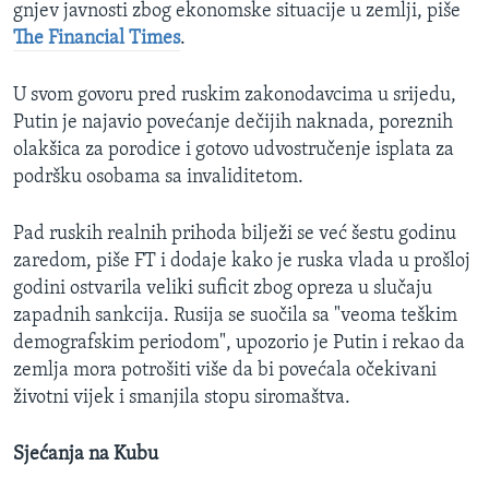
gnjev javnosti zbog ekonomske situacije u zemlji, piše
The Financial Times
.
U svom govoru pred ruskim zakonodavcima u srijedu,
Putin je najavio povećanje dečijih naknada, poreznih
olakšica za porodice i gotovo udvostručenje isplata za
podršku osobama sa invaliditetom.
Pad ruskih realnih prihoda bilježi se već šestu godinu
zaredom, piše FT i dodaje kako je ruska vlada u prošloj
godini ostvarila veliki suficit zbog opreza u slučaju
zapadnih sankcija. Rusija se suočila sa "veoma teškim
demografskim periodom", upozorio je Putin i rekao da
zemlja mora potrošiti više da bi povećala očekivani
životni vijek i smanjila stopu siromaštva.
Sjećanja na Kubu