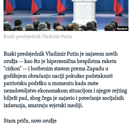
MAGAZIN
O GLASU AMERIKE
Learning English
Ruski predsjednik Vladimir Putin
PRATITE NAS
Ruski predsjednik Vladimir Putin je najavom novih
oružja -- kao što je hipersonična bespilotna raketa
"cirkon" -- i borbenim stavom prema Zapadu u
Jezici
godišnjem obraćanju naciji pokušao podstaknuti
patriotsku podršku u momentu kada raste
nezadovoljstvo ekonomskom situacijom i njegov rejting
bilježi pad, zbog čega je najavio i povećanje socijalnih
izdavanja, smatraju svjetski mediji.
Stara priča, novo oružje