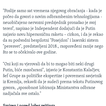
"Poslije samo sat vremena njegovog obraćanja - kada je
počeo da govori o novim odbrambenim tehnologijama -
neuobičajeno nervozni predsjednik pronašao je svoj
teren“, napisao je Independent dodajući da je Putin
najavio novu hipersoničnu raketu – cirkon, i da je rekao
da su podvodni bespilotni "Posejdon" i laserski sistem
"peresvet", predstavljeni 2018., raspoređeni ranije nego
što se to očekivalo ove godine.
"Oni koji su vjerovali da bi to mogao biti neki drugi
Putin, biće razočarani", izjavio je Konstantin Kalačjev,
šef Grupe za političke ekspertize i povremeni savjetnik
iz Kremlja, rekavši da je sudeći prema tekstu Putinovog
govora, „sposobnost lobiranja Ministarstva odbrane
nadjačala sve ostalo."