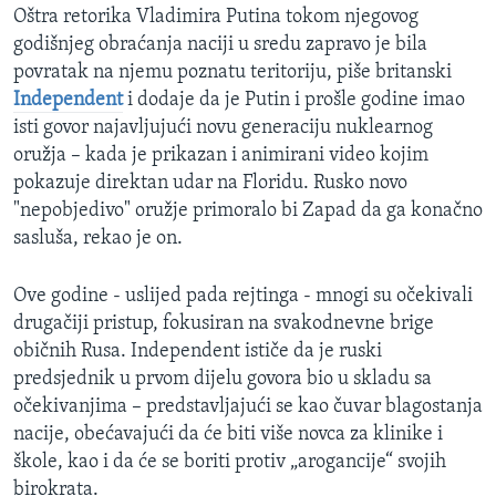
Oštra retorika Vladimira Putina tokom njegovog
godišnjeg obraćanja naciji u sredu zapravo je bila
povratak na njemu poznatu teritoriju, piše britanski
Independent
i dodaje da je Putin i prošle godine imao
isti govor najavljujući novu generaciju nuklearnog
oružja – kada je prikazan i animirani video kojim
pokazuje direktan udar na Floridu. Rusko novo
"nepobjedivo" oružje primoralo bi Zapad da ga konačno
sasluša, rekao je on.
Ove godine - uslijed pada rejtinga - mnogi su očekivali
drugačiji pristup, fokusiran na svakodnevne brige
običnih Rusa. Independent ističe da je ruski
predsjednik u prvom dijelu govora bio u skladu sa
očekivanjima – predstavljajući se kao čuvar blagostanja
nacije, obećavajući da će biti više novca za klinike i
škole, kao i da će se boriti protiv „arogancije“ svojih
birokrata.