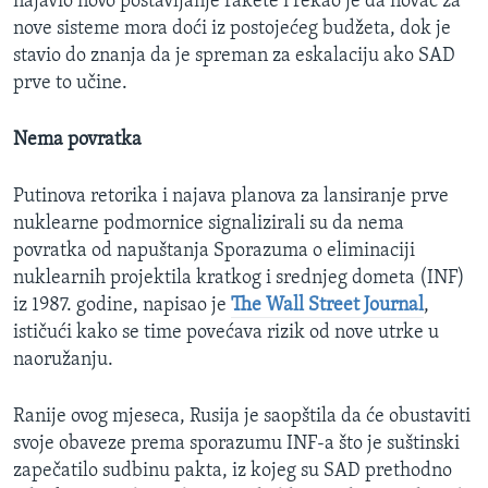
najavio novo postavljanje rakete i rekao je da novac za
nove sisteme mora doći iz postojećeg budžeta, dok je
stavio do znanja da je spreman za eskalaciju ako SAD
prve to učine.
Nema povratka
Putinova retorika i najava planova za lansiranje prve
nuklearne podmornice signalizirali su da nema
povratka od napuštanja Sporazuma o eliminaciji
nuklearnih projektila kratkog i srednjeg dometa (INF)
iz 1987. godine, napisao je
The Wall Street Journal
,
ističući kako se time povećava rizik od nove utrke u
naoružanju.
Ranije ovog mjeseca, Rusija je saopštila da će obustaviti
svoje obaveze prema sporazumu INF-a što je suštinski
zapečatilo sudbinu pakta, iz kojeg su SAD prethodno