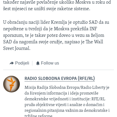
također najavile povlačenje ukoliko Moskva u roku od
šest mjeseci ne uništi svoje raketne sisteme.
U obraćanju naciji lider Kremlja je optužio SAD da su
nepoštene u tvrdnji da je Moskva prekršila INF
sporazum, te je takav potez doveo u vezu sa željom
SAD da nagomila svoje oružje, napisao je The Wall
Sreet Journal.
Podijeli
Follow us
RADIO SLOBODNA EVROPA (RFE/RL)
Misija Radija Slobodna Evropa/Radio Liberty je
da širenjem informacija i ideja promoviše
demokratske vrijednosti i institucije: RFE/RL
pruža objektivne vijesti i analize o domaćim i
regionalnim pitanjima važnim za demokratske i
tržišne reforme.