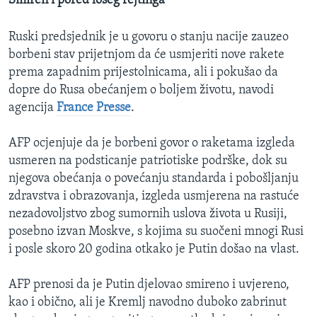
Smiren i pored lošeg rejtinga
Ruski predsjednik je u govoru o stanju nacije zauzeo
borbeni stav prijetnjom da će usmjeriti nove rakete
prema zapadnim prijestolnicama, ali i pokušao da
dopre do Rusa obećanjem o boljem životu, navodi
agencija
France Presse
.
AFP ocjenjuje da je borbeni govor o raketama izgleda
usmeren na podsticanje patriotiske podrške, dok su
njegova obećanja o povećanju standarda i pobošljanju
zdravstva i obrazovanja, izgleda usmjerena na rastuće
nezadovoljstvo zbog sumornih uslova života u Rusiji,
posebno izvan Moskve, s kojima su suočeni mnogi Rusi
i posle skoro 20 godina otkako je Putin došao na vlast.
AFP prenosi da je Putin djelovao smireno i uvjereno,
kao i obično, ali je Kremlj navodno duboko zabrinut