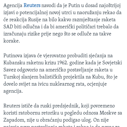
Agencija
Reuters
navodi da je Putin u dosad najoštrijoj
izjavi o potencijalnoj novoj utrci u naoružanju rekao da
će reakcija Rusije na bilo kakvo razmještanje raketa
SAD biti odlučna i da bi američki političari trebalo da
izračunaju rizike prije nego što se odluče na takve
korake.
Putinova izjava će vjerovatno probuditi sjećanja na
Kubansku raketnu krizu 1962. godine kada je Sovjetski
Savez odgovorio na američko postavljanje raketa u
Turskoj slanjem balističkih projektila na Kubu, što je
dovelo svijet na ivicu nuklearnog rata, ocjenjuje
agencija.
Reuters ističe da ruski predsjednik, koji povremeno
koristi ratobornu retoriku u pogledu odnosa Moskve sa
Zapadom, nije u obraćanju podigao ulog. On nije