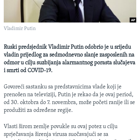
MAGAZIN
O GLASU AMERIKE
Vladimir Putin
Learning English
Ruski predsjednik Vladimir Putin odobrio je u srijedu
PRATITE NAS
vladin prijedlog za sedmodnevno slanje zasposlenih na
odmor u cilju suzbijanja alarmantnog porasta slučajeva
i smrti od COVID-19.
Jezici
Govoreći sastanku sa predstavnicima vlade koji je
prenošen na televiziji, Putin je rekao da je ovaj period,
od 30. oktobra do 7. novembra, može početi ranije ili se
produžiti za određene regije.
Vlasti širom zemlje povukle su ovaj potez u cilju
sprječavanja širenja virusa suočavajući se sa