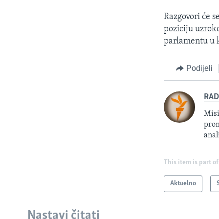
Razgovori će s
poziciju uzrok
parlamentu u 
Podijeli
RAD
Misi
prom
anal
This item is part of
Aktuelno
Nastavi čitati