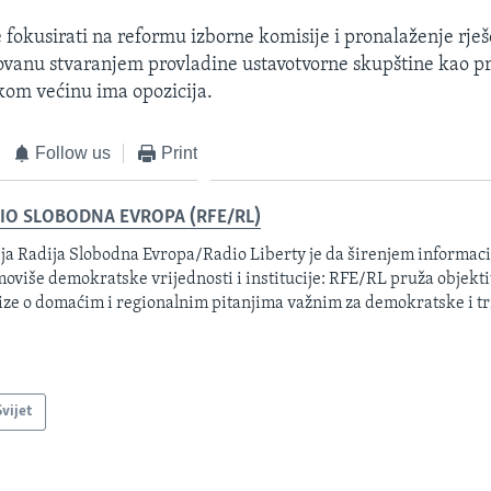
e fokusirati na reformu izborne komisije i pronalaženje rješ
ovanu stvaranjem provladine ustavotvorne skupštine kao pr
kom većinu ima opozicija.
Follow us
Print
IO SLOBODNA EVROPA (RFE/RL)
ja Radija Slobodna Evropa/Radio Liberty je da širenjem informacij
oviše demokratske vrijednosti i institucije: RFE/RL pruža objektiv
ize o domaćim i regionalnim pitanjima važnim za demokratske i tr
Svijet