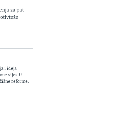
enja za pat
otivteže
a i ideja
ne vijesti i
žišne reforme.