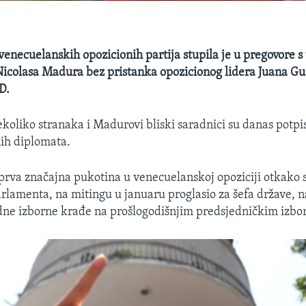
enecuelanskih opozicionih partija stupila je u pregovore 
icolasa Madura bez pristanka opozicionog lidera Juana Gu
D.
ekoliko stranaka i Madurovi bliski saradnici su danas potpi
nih diplomata.
 prva značajna pukotina u venecuelanskoj opoziciji otkako 
rlamenta, na mitingu u januaru proglasio za šefa države, n
dne izborne krađe na prošlogodišnjim predsjedničkim izbo