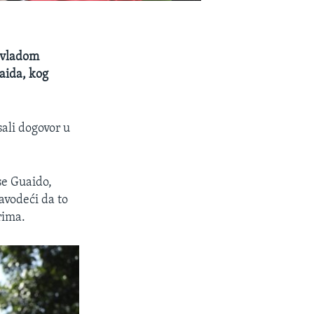
s vladom
aida, kog
sali dogovor u
se Guaido,
avodeći da to
rima.