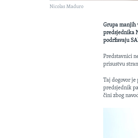
Nicolas Maduro
Grupa manjih v
predsjednika N
podržavaju SA
Predstavnici n
prisustvu stra
Taj dogovor je
predsjednik pa
čini zbog navo