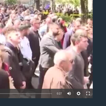
able
0:27