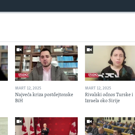
MART 12, 2025
MART 12, 2025
Najveća kriza postdejtonske
Rivalski odnos Turske i
BiH
Izraela oko Sirije