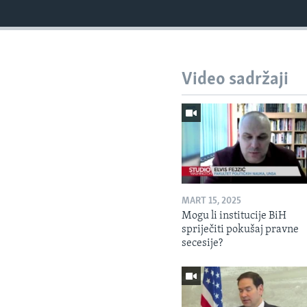
Video sadržaji
MART 15, 2025
Mogu li institucije BiH
spriječiti pokušaj pravne
secesije?