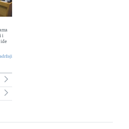
kama
 i
 ide
S
adržaji