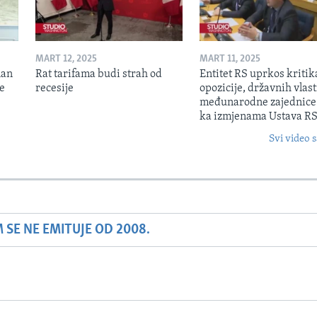
MART 12, 2025
MART 11, 2025
lan
Rat tarifama budi strah od
Entitet RS uprkos kriti
je
recesije
opozicije, državnih vlasti
međunarodne zajednice
ka izmjenama Ustava R
Svi video s
SE NE EMITUJE OD 2008.