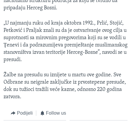
nacionalno strukturu područja za koju se tvrdilo da
pripadaju Herceg Bosni.
„U najmanju ruku od kraja oktobra 1992., Prlić, Stojić,
Petković i Praljak znali su da je ostvarivanje ovog cilja u
suprotnosti sa mirovnim pregovorima koji su se vodili u
Ţenevi i da podrazumijeva premještanje muslimanskog
stanovništva izvan teritorije Herceg-Bosne”, navodi se u
presudi.
Žalbe na presudu su iznijete u martu ove godine. Sve
Odbrane su neigrale zaključke iz prvostepene presude,
dok su tužioci tražili veće kazne, odnosno 220 godina
zatvora.
Podijeli
Follow us