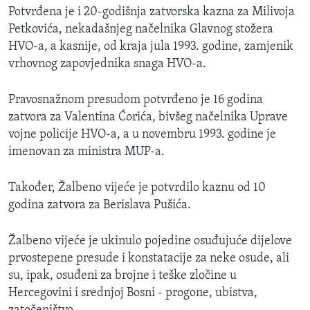
Potvrđena je i 20-godišnja zatvorska kazna za Milivoja
Petkovića, nekadašnjeg načelnika Glavnog stožera
HVO-a, a kasnije, od kraja jula 1993. godine, zamjenik
vrhovnog zapovjednika snaga HVO-a.
Pravosnažnom presudom potvrđeno je 16 godina
zatvora za Valentina Ćorića, bivšeg načelnika Uprave
vojne policije HVO-a, a u novembru 1993. godine je
imenovan za ministra MUP-a.
Također, Žalbeno vijeće je potvrdilo kaznu od 10
godina zatvora za Berislava Pušića.
Žalbeno vijeće je ukinulo pojedine osuđujuće dijelove
prvostepene presude i konstatacije za neke osude, ali
su, ipak, osuđeni za brojne i teške zločine u
Hercegovini i srednjoj Bosni - progone, ubistva,