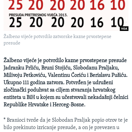
MAGAZIN
O GLASU AMERIKE
Learning English
Žalbeno vijeće potvrdilo zatvorske kazne prvostepene
presude
PRATITE NAS
Žalbeno vijeće je potvrdilo kazne prvostepene presude
Jadranku Prliću, Bruni Stojiću, Slobodanu Praljaku,
Jezici
Milivoju Petkoviću, Valentinu Ćoriću i Berislavu Pušiću.
Ukupno 111 godina zatvora. Potvrđen je udruženi
zločinački poduhvat sa ciljem stvaranja hrvatskog
entiteta u BiH u kojem su učestvovali nekadašnji čelnici
Republike Hrvatske i Herceg-Bosne. ​
* Branioci tvrde da je Slobodan Praljak popio otrov te je
bilo prekinuto izricanje presude, a on je prevezen u