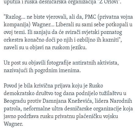
uputila i ruska desničarska organizacija "Z Orlovi".
"Razlog… ne biste vjerovali, ali da, PMC (privatna vojna
kompanija) Wagner… Liberali su sami sebe potkopali u
ovoj temi. Ili sanjaju da će svirači svjetski poznatog
orkestra konačno doći po njih i ozbiljno ih kazniti",
naveli su u objavi na ruskom jeziku.
Uz post su objavili fotografije antiratnih aktivista,
nazivajući ih pogrdnim imenima.
Povod je bila krivična prijava koju je Rusko
demokratsko društvo tog dana podnijelo tužilaštvu u
Beogradu protiv Damnjana Kneževića, lidera Narodnih
patrola, neformalne ultra desničarske organizacije koja
javno podržava rusku privatnu plaćeničku vojsku
Wagner.