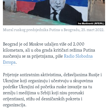
MAGAZIN
O GLASU AMERIKE
Learning English
Mural ruskog predsjednika Putina u Beogradu, 25. mart 2022.
PRATITE NAS
Beograd je od Moskve udaljen više od 2.000
kilometara, ali u oba grada kritičari režima Putina
suočavaju se sa prijetnjama, piše
Radio Slobodna
Jezici
Evropa
.
Prijetnje antiratnim aktivistima, državljanima Rusije i
Ukrajine koji organizuju i učestvuju u skupovima
podrške Ukrajini od početka ruske invazije na tu
zemlju i medijima u Srbiji koji nisu proruski
orijentisani, stižu od desničarskih pokreta i
organizacija.