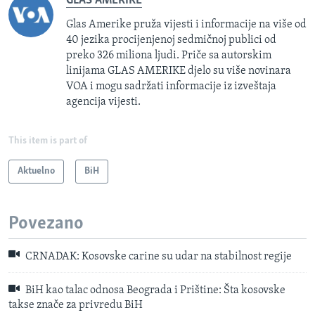
GLAS AMERIKE
Glas Amerike pruža vijesti i informacije na više od
40 jezika procijenjenoj sedmičnoj publici od
preko 326 miliona ljudi. Priče sa autorskim
linijama GLAS AMERIKE djelo su više novinara
VOA i mogu sadržati informacije iz izveštaja
agencija vijesti.
This item is part of
Aktuelno
BiH
Povezano
CRNADAK: Kosovske carine su udar na stabilnost regije
BiH kao talac odnosa Beograda i Prištine: Šta kosovske
takse znače za privredu BiH