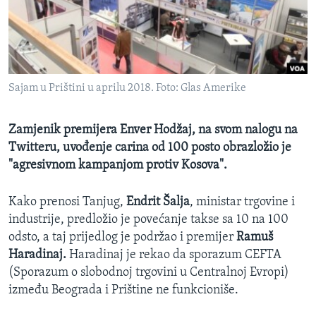
MAGAZIN
O GLASU AMERIKE
Learning English
Sajam u Prištini u aprilu 2018. Foto: Glas Amerike
PRATITE NAS
Zamjenik premijera Enver Hodžaj, na svom nalogu na
Twitteru, uvođenje carina od 100 posto obrazložio je
"agresivnom kampanjom protiv Kosova".
Jezici
Kako prenosi Tanjug,
Endrit Šalja
, ministar trgovine i
industrije, predložio je povećanje takse sa 10 na 100
odsto, a taj prijedlog je podržao i premijer
Ramuš
Haradinaj.
Haradinaj je rekao da sporazum CEFTA
(Sporazum o slobodnoj trgovini u Centralnoj Evropi)
između Beograda i Prištine ne funkcioniše.