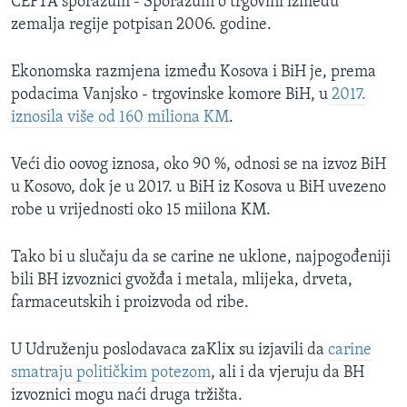
CEFTA sporazum - Sporazum o trgovini između
zemalja regije potpisan 2006. godine.
Ekonomska razmjena između Kosova i BiH je, prema
podacima Vanjsko - trgovinske komore BiH, u
2017.
iznosila više od 160 miliona KM
.
Veći dio oovog iznosa, oko 90 %, odnosi se na izvoz BiH
u Kosovo, dok je u 2017. u BiH iz Kosova u BiH uvezeno
robe u vrijednosti oko 15 miilona KM.
Tako bi u slučaju da se carine ne uklone, najpogođeniji
bili BH izvoznici gvožđa i metala, mlijeka, drveta,
farmaceutskih i proizvoda od ribe.
U Udruženju poslodavaca zaKlix su izjavili da
carine
smatraju političkim potezom
, ali i da vjeruju da BH
izvoznici mogu naći druga tržišta.