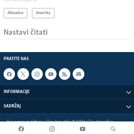
This item is part of
Aktuelno
Amerika
Nastavi čitati
PRATITE NAS
INFORMACIJE
SADRŽAJ
Sva prava zadržana. Glas Amerike © 2026 Glas Amerike:
bosnian-service@voanews.com