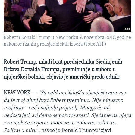
MAGAZIN
O GLASU AMERIKE
Learning English
Robert i Donald Trump u New Yorku 9. novembra 2016. godine
nakon održanih predsjedničkih izbora (Foto: AFP)
PRATITE NAS
Robert Trump, mlađi brat predsjednika Sjedinjenih
Država Donalda Trumpa, preminuo je u subotu u
Jezici
njujorškoj bolnici, objavio je američki predsjednik.
NEW YORK —
"Sa velikom žalošću obavještavam vas
da je moj divni brat Robert preminuo. Nije bio samo
moj brat – već i najbolji prijatelj. Mnogo će mi
nedostajati, ali ćemo se ponovo sresti. Sjećanje na njega
zauvijek će živjeti u mom srcu. Roberte, volim te.
Počivaj u miru”
, naveo je Donald Trumpu izjavi