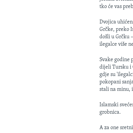
tko će vas preb
Dvojica uhićen
Grčke, preko In
došli u Grčku 
ilegalce više 
Svake godine p
dijeli Tursku 
gdje su 'ilegal
pokopani sanjal
stali na minu, 
Islamski sveće
grobnica.
A za one sretn