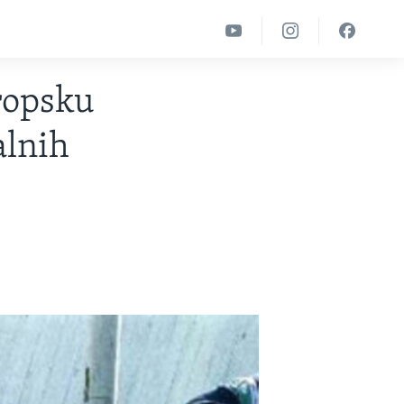
ropsku
alnih