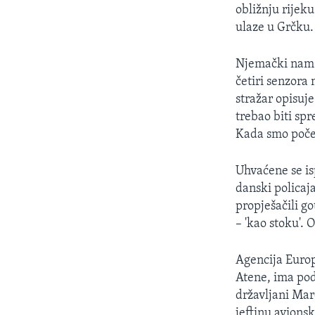
obližnju rijek
ulaze u Grčku.
Njemački nam p
četiri senzora 
stražar opisuj
trebao biti sp
Kada smo počeli
Uhvaćene se is
danski policaja
propješačili g
– 'kao stoku'.
Agencija Europ
Atene, ima pod
državljani Mar
jeftinu avions