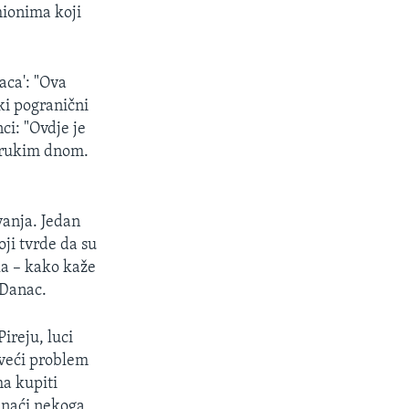
mionima koji
aca': "Ova
čki pogranični
ci: "Ovdje je
strukim dnom.
vanja. Jedan
oji tvrde da su
la – kako kaže
 Danac.
ireju, luci
jveći problem
ma kupiti
o naći nekoga