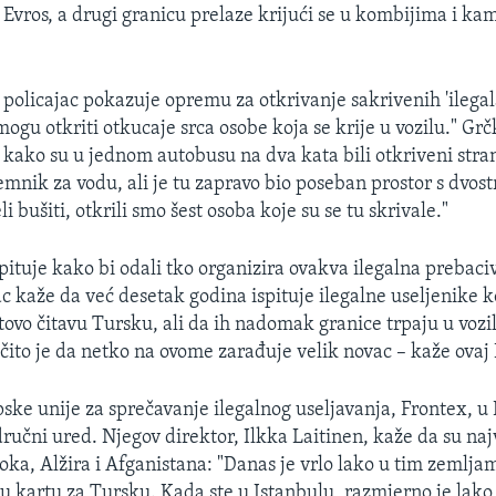
u Evros, a drugi granicu prelaze krijući se u kombijima i ka
olicajac pokazuje opremu za otkrivanje sakrivenih 'ilegal
mogu otkriti otkucaje srca osobe koja se krije u vozilu." Gr
e kako su u jednom autobusu na dva kata bili otkriveni stran
remnik za vodu, ali je tu zapravo bio poseban prostor s dvo
 bušiti, otkrili smo šest osoba koje su se tu skrivale."
pituje kako bi odali tko organizira ovakva ilegalna prebaci
c kaže da već desetak godina ispituje ilegalne useljenike k
otovo čitavu Tursku, ali da ih nadomak granice trpaju u vozi
 Očito je da netko na ovome zarađuje velik novac – kaže ovaj
ske unije za sprečavanje ilegalnog useljavanja, Frontex, u P
ručni ured. Njegov direktor, Ilkka Laitinen, kaže da su na
oka, Alžira i Afganistana: "Danas je vrlo lako u tim zemlja
ku kartu za Tursku. Kada ste u Istanbulu, razmjerno je lak