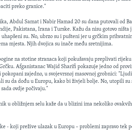
aciti preko granice."
ika, Abdul Samat i Nabir Hamad 20 su dana putovali od B
dije, Pakistana, Irana i Turske. Kažu da nisu gotovo ništa j
– uhapšeni su. No, ubrzo su i pušteni jer u grčkim prihvatn
nema mjesta. Njih dvojica su inače među sretnijima.
ogine na stotine stranaca koji pokušavaju preplivati rijeku
i Grčku. Afganistanac Wajid Sharifi pokazuje jedno od provi
ci pokopani zajedno, u svojevrsnoj masovnoj grobnici: "Ljudi
i su da dođu u Europu, kako bi živjeli bolje. No, utopili su se
i sada ovdje počivaju."
nik u obližnjem selu kaže da u blizini ima nekoliko ovakvi
ike - koji prežive ulazak u Europu – problemi zapravo tek p