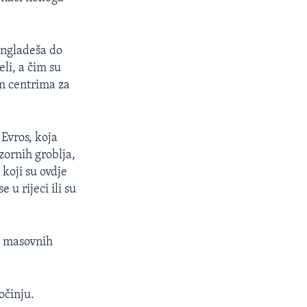
angladeša do
eli, a čim su
im centrima za
 Evros, koja
zornih groblja,
 koji su ovdje
 u rijeci ili su
h masovnih
očinju.