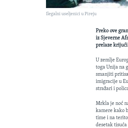
Ilegalni useljenici u Pireju
Preko ove gran
iz Sjeverne Afr
prelaze krijuć
U zemlje Europ
toga Unija na g
smanjiti priti
imigracije u Eu
stražari i poli
Mrkla je noć na
kamere kako bi
time i na terit
desetak tisuća