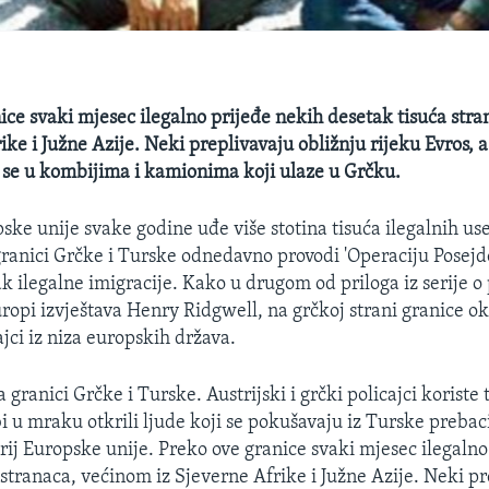
ice svaki mjesec ilegalno prijeđe nekih desetak tisuća str
ike i Južne Azije. Neki preplivavaju obližnju rijeku Evros, 
i se u kombijima i kamionima koji ulaze u Grčku.
ske unije svake godine uđe više stotina tisuća ilegalnih us
ranici Grčke i Turske odnedavno provodi 'Operaciju Posejdon
sak ilegalne imigracije. Kako u drugom od priloga iz serije 
ropi izvještava Henry Ridgwell, na grčkoj strani granice ok
cajci iz niza europskih država.
 granici Grčke i Turske. Austrijski i grčki policajci koriste
 u mraku otkrili ljude koji se pokušavaju iz Turske prebaci
orij Europske unije. Preko ove granice svaki mjesec ilegaln
 stranaca, većinom iz Sjeverne Afrike i Južne Azije. Neki p