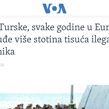
Turske, svake godine u Eu
uđe više stotina tisuća ileg
nika
010