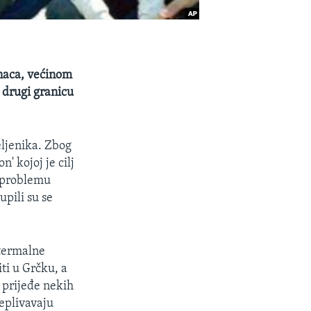
anaca, većinom
a drugi granicu
eljenika. Zbog
' kojoj je cilj
o problemu
upili su se
 termalne
ti u Grčku, a
o prijeđe nekih
replivavaju