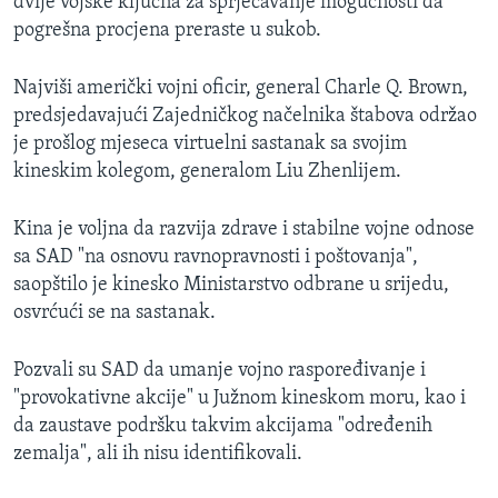
dvije vojske ključna za sprječavanje mogućnosti da
pogrešna procjena preraste u sukob.
Najviši američki vojni oficir, general Charle Q. Brown,
predsjedavajući Zajedničkog načelnika štabova održao
je prošlog mjeseca virtuelni sastanak sa svojim
kineskim kolegom, generalom Liu Zhenlijem.
Kina je voljna da razvija zdrave i stabilne vojne odnose
sa SAD "na osnovu ravnopravnosti i poštovanja",
saopštilo je kinesko Ministarstvo odbrane u srijedu,
osvrćući se na sastanak.
Pozvali su SAD da umanje vojno raspoređivanje i
"provokativne akcije" u Južnom kineskom moru, kao i
da zaustave podršku takvim akcijama "određenih
zemalja", ali ih nisu identifikovali.