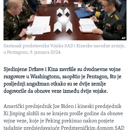
MAGAZIN
O GLASU AMERIKE
Learning English
Sastanak predstavnika Vojske SAD i Kineske narodne armije,
PRATITE NAS
u Pentagonu, 9. januara 2024.
Sjedinjene Države i Kina završile su dvodnevne vojne
Jezici
razgovore u Washingtonu, saopštio je Pentagon, što je
posljednji angažman otkako su se dvije zemlje
dogovorile da obnove veze između dvije vojske.
Američki predsjednik Joe Biden i kineski predsjednik
Xi Jinping složili su se krajem prošle godine da obnove
vojne veze, koje je Peking prekinuo nakon posjete
tadašnje predsjedavajuće Predstavničkim domom SAD