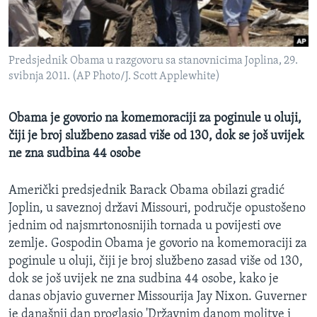
MAGAZIN
O GLASU AMERIKE
Predsjednik Obama u razgovoru sa stanovnicima Joplina, 29.
Learning English
svibnja 2011. (AP Photo/J. Scott Applewhite)
PRATITE NAS
Obama je govorio na komemoraciji za poginule u oluji,
čiji je broj službeno zasad više od 130, dok se još uvijek
ne zna sudbina 44 osobe
Jezici
Američki predsjednik Barack Obama obilazi gradić
Joplin, u saveznoj državi Missouri, područje opustošeno
jednim od najsmrtonosnijih tornada u povijesti ove
zemlje. Gospodin Obama je govorio na komemoraciji za
poginule u oluji, čiji je broj službeno zasad više od 130,
dok se još uvijek ne zna sudbina 44 osobe, kako je
danas objavio guverner Missourija Jay Nixon. Guverner
je današnji dan proglasio 'Državnim danom molitve i