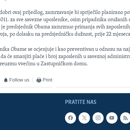
obri ovaj prijedlog, zamrzavanje bi spriječilo planirano p
 2011. za sve savezne uposlenike, osim pripadnika oružanih 
je predsjednik Obama zamrznuo primanja svih zaposlenih u
svoja, po dolasku na predsjedničku dužnost, prije 22 mjeseca
nika Obame se ocjenjuje i kao preventivan u odnosu na na
da će smanjiti plaće i broj zaposlenih u saveznoj administra
preuzmu vvećinu u Zastupničkom domu.
Follow us
Print
PRATITE NAS