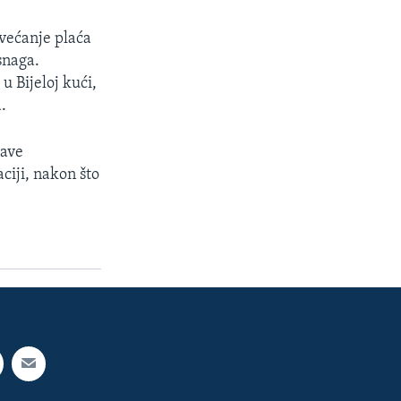
ovećanje plaća
snaga.
 Bijeloj kući,
.
jave
ciji, nakon što