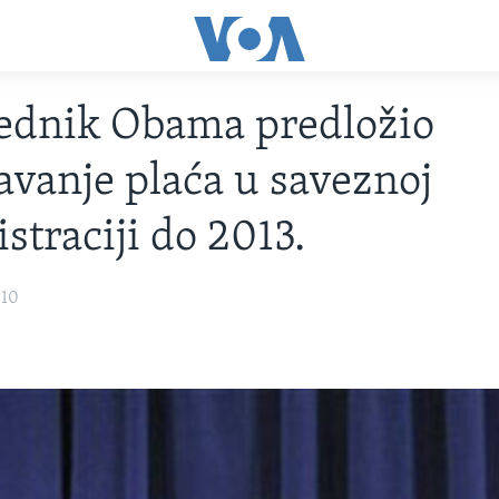
ednik Obama predložio
vanje plaća u saveznoj
straciji do 2013.
010