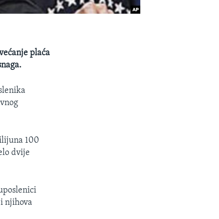
ovećanje plaća
snaga.
slenika
avnog
ilijuna 100
elo dvije
 uposlenici
i njihova