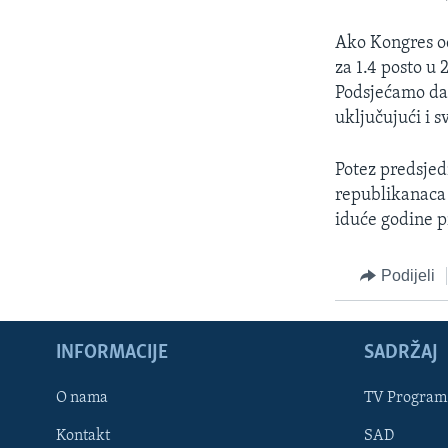
Ako Kongres od
za 1.4 posto u
Podsjećamo da 
uključujući i 
Potez predsjed
republikanaca 
iduće godine 
Podijeli
INFORMACIJE
SADRŽAJ
Learning English
O nama
TV Program
Kontakt
SAD