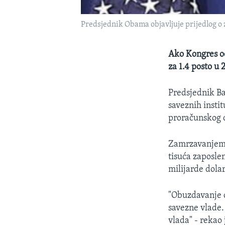
Predsjednik Obama objavljuje prijedlog o
Ako Kongres od
za 1.4 posto u
Predsjednik B
saveznih insti
proračunskog d
Zamrzavanjem p
tisuća zaposle
milijarde dolar
"Obuzdavanje ov
savezne vlade.
vlada" - rekao