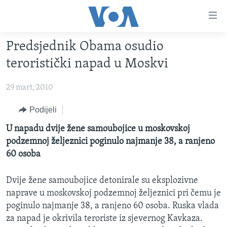
Linkovi
Pređi
na
Predsjednik Obama osudio
glavni
TV PROGRAM
sadržaj
teroristički napad u Moskvi
VIDEO
Pređi
na
29 mart, 2010
FOTOGRAFIJE DANA
glavnu
VIJESTI
Podijeli
navigaciju
Idi
NAUKA I TEHNOLOGIJA
SJEDINJENE AMERIČKE DRŽAVE
U napadu dvije žene samoubojice u moskovskoj
na
podzemnoj željeznici poginulo najmanje 38, a ranjeno
SPECIJALNI PROJEKTI
BOSNA I HERCEGOVINA
pretragu
60 osoba
KORUPCIJA
SVIJET
Dvije žene samoubojice detonirale su eksplozivne
SLOBODA MEDIJA
naprave u moskovskoj podzemnoj željeznici pri čemu je
ŽENSKA STRANA
poginulo najmanje 38, a ranjeno 60 osoba. Ruska vlada
IZBJEGLIČKA STRANA
za napad je okrivila teroriste iz sjevernog Kavkaza.