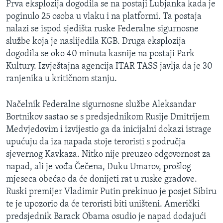
Prva eksplozija dogodila se na postaji Lubjanka kada je
MAGAZIN
poginulo 25 osoba u vlaku i na platformi. Ta postaja
O GLASU AMERIKE
nalazi se ispod sjedišta ruske Federalne sigurnosne
službe koja je naslijedila KGB. Druga eksplozija
Learning English
dogodila se oko 40 minuta kasnije na postaji Park
Kultury. Izvještajna agencija ITAR TASS javlja da je 30
ranjenika u kritičnom stanju.
PRATITE NAS
Načelnik Federalne sigurnosne službe Aleksandar
Bortnikov sastao se s predsjednikom Rusije Dmitrijem
Jezici
Medvjedovim i izvijestio ga da inicijalni dokazi istrage
upućuju da iza napada stoje teroristi s područja
sjevernog Kavkaza. Nitko nije preuzeo odgovornost za
napad, ali je vođa Čečena, Duku Umarov, prošlog
mjeseca obećao da će donijeti rat u ruske gradove.
Ruski premijer Vladimir Putin prekinuo je posjet Sibiru
te je upozorio da će teroristi biti uništeni. Američki
predsjednik Barack Obama osudio je napad dodajući