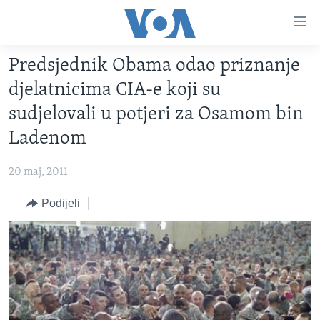
Linkovi
Pređi
na
Predsjednik Obama odao priznanje
glavni
TV PROGRAM
sadržaj
djelatnicima CIA-e koji su
VIDEO
Pređi
sudjelovali u potjeri za Osamom bin
na
FOTOGRAFIJE DANA
Ladenom
glavnu
VIJESTI
navigaciju
20 maj, 2011
Idi
NAUKA I TEHNOLOGIJA
SJEDINJENE AMERIČKE DRŽAVE
na
Podijeli
SPECIJALNI PROJEKTI
BOSNA I HERCEGOVINA
pretragu
KORUPCIJA
SVIJET
SLOBODA MEDIJA
ŽENSKA STRANA
IZBJEGLIČKA STRANA