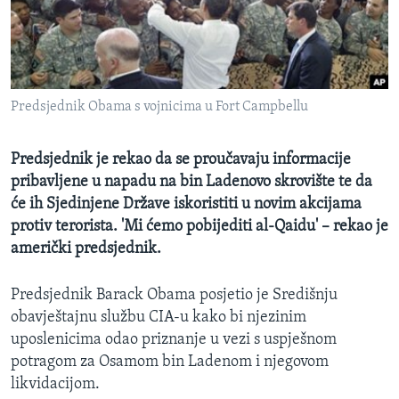
MAGAZIN
O GLASU AMERIKE
Learning English
Predsjednik Obama s vojnicima u Fort Campbellu
PRATITE NAS
Predsjednik je rekao da se proučavaju informacije
pribavljene u napadu na bin Ladenovo skrovište te da
će ih Sjedinjene Države iskoristiti u novim akcijama
protiv terorista. 'Mi ćemo pobijediti al-Qaidu' – rekao je
Jezici
američki predsjednik.
Predsjednik Barack Obama posjetio je Središnju
obavještajnu službu CIA-u kako bi njezinim
uposlenicima odao priznanje u vezi s uspješnom
potragom za Osamom bin Ladenom i njegovom
likvidacijom.