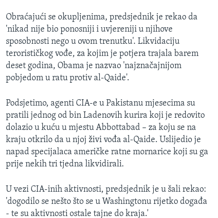
Obraćajući se okupljenima, predsjednik je rekao da
'nikad nije bio ponosniji i uvjereniji u njihove
sposobnosti nego u ovom trenutku'. Likvidaciju
terorističkog vođe, za kojim je potjera trajala barem
deset godina, Obama je nazvao 'najznačajnijom
pobjedom u ratu protiv al-Qaide'.
Podsjetimo, agenti CIA-e u Pakistanu mjesecima su
pratili jednog od bin Ladenovih kurira koji je redovito
dolazio u kuću u mjestu Abbottabad – za koju se na
kraju otkrilo da u njoj živi vođa al-Qaide. Uslijedio je
napad specijalaca američke ratne mornarice koji su ga
prije nekih tri tjedna likvidirali.
U vezi CIA-inih aktivnosti, predsjednik je u šali rekao:
'dogodilo se nešto što se u Washingtonu rijetko događa
- te su aktivnosti ostale tajne do kraja.'