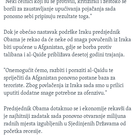
"Neki čelnici koji su se protivili, kritizirali i žestoko se
borili za zaustavljanje upućivanja pojačanja sada
ponosno sebi pripisuju rezultate toga."
Dok je obećao nastavak podrške Iraku predsjednik
Obama je rekao da će neke od snaga povučenih iz Iraka
biti upućene u Afganistan, gdje se borba protiv
talibana i al-Qaide približava desetoj godini trajanja.
"Onemogućit ćemo, razbiti i poraziti al-Qaidu te
spriječiti da Afganistan ponovno postane baza za
teroriste. Zbog povlačenja iz Iraka sada smo u prilici
uputiti dodatne snage potrebne za ofenzivu."
Predsjednik Obama dotaknuo se i ekonomije rekavši da
je najhitniji zadatak sada ponovno otvaranje milijuna
radnih mjesta izgubljenih u Sjedinjenih Državama od
početka recesije.