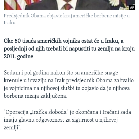
MAGAZIN
Predsjednik Obama objavio kraj američke borbene misije u
O GLASU AMERIKE
Iraku
Learning English
Oko 50 tisuća američkih vojnika ostat će u Iraku, a
posljednji od njih trebali bi napustiti tu zemlju na kraju
PRATITE NAS
2011. godine
Sedam i pol godina nakon što su američke snage
Jezici
krenule u invaziju na Irak predsjednik Obama zahvalio
je vojnicima na njihovoj službi te objavio da je njihova
borbena misija zaključena.
"Operacija „Iračka sloboda" je okončana i Iračani sada
imaju glavnu odgovornost za sigurnost u njihovoj
zemlji“.