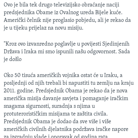
Ovo je bila tek drugo televizijsko obraćanje naciji
predsjednika Obame iz Ovalnog ureda Bijele kuće.
Američki čelnik nije proglasio pobjedu, ali je rekao da
je u tijeku prijelaz na novu misiju.
"Kroz ovo izvanredno poglavlje u povijesti Sjedinjenih
Država i Iraka mi smo ispunili našu odgovornost. Sada
je došlo
Oko 50 tisuća američkih vojnika ostat će u Iraku, a
posljednji od njih trebali bi napustiti tu zemlju na kraju
2011. godine. Predsjednik Obama je rekao da je nova
američka misija davanje savjeta i pomaganje iračkim
snagama sigurnosti, suradnja s njima u
protuterorističkim misijama te zaštita civila.
Predsjednik Obama je dodao da sve više i više
američkih civilnih djelatnika podržava iračke napore
za izgradnju vlade i oporavak od godina rata.