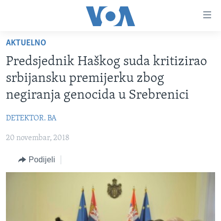
Linkovi
Pređi
na
AKTUELNO
glavni
TV PROGRAM
sadržaj
Predsjednik Haškog suda kritizirao
VIDEO
Pređi
srbijansku premijerku zbog
na
FOTOGRAFIJE DANA
negiranja genocida u Srebrenici
glavnu
VIJESTI
navigaciju
DETEKTOR. BA
Idi
NAUKA I TEHNOLOGIJA
SJEDINJENE AMERIČKE DRŽAVE
na
20 novembar, 2018
SPECIJALNI PROJEKTI
BOSNA I HERCEGOVINA
pretragu
KORUPCIJA
Podijeli
SVIJET
SLOBODA MEDIJA
ŽENSKA STRANA
IZBJEGLIČKA STRANA