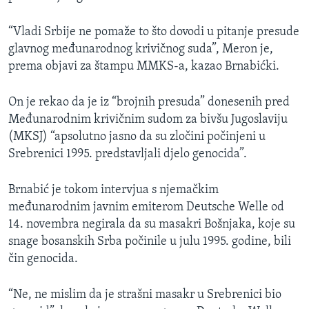
“Vladi Srbije ne pomaže to što dovodi u pitanje presude
glavnog međunarodnog krivičnog suda”, Meron je,
prema objavi za štampu MMKS-a, kazao Brnabićki.
On je rekao da je iz “brojnih presuda” donesenih pred
Međunarodnim krivičnim sudom za bivšu Jugoslaviju
(MKSJ) “apsolutno jasno da su zločini počinjeni u
Srebrenici 1995. predstavljali djelo genocida”.
Brnabić je tokom intervjua s njemačkim
međunarodnim javnim emiterom Deutsche Welle od
14. novembra negirala da su masakri Bošnjaka, koje su
snage bosanskih Srba počinile u julu 1995. godine, bili
čin genocida.
“Ne, ne mislim da je strašni masakr u Srebrenici bio