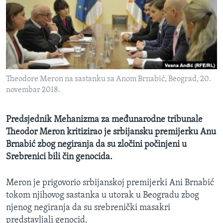
MAGAZIN
O GLASU AMERIKE
Learning English
Theodore Meron na sastanku sa Anom Brnabić, Beograd, 20.
PRATITE NAS
novembar 2018.
Predsjednik Mehanizma za međunarodne tribunale
Jezici
Theodor Meron kritizirao je srbijansku premijerku Anu
Brnabić zbog negiranja da su zločini počinjeni u
Srebrenici bili čin genocida.
Meron je prigovorio srbijanskoj premijerki Ani Brnabić
tokom njihovog sastanka u utorak u Beogradu zbog
njenog negiranja da su srebrenički masakri
predstavljali genocid.