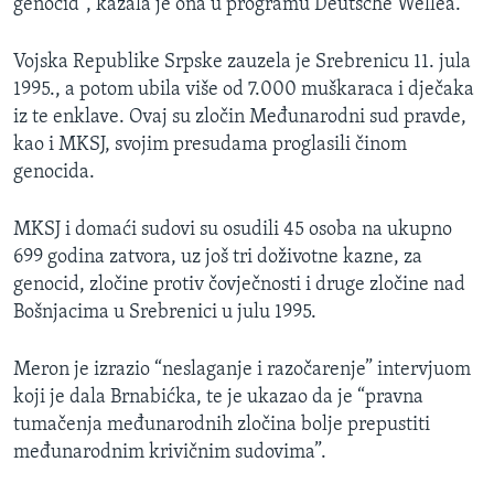
genocid”, kazala je ona u programu Deutsche Wellea.
Vojska Republike Srpske zauzela je Srebrenicu 11. jula
1995., a potom ubila više od 7.000 muškaraca i dječaka
iz te enklave. Ovaj su zločin Međunarodni sud pravde,
kao i MKSJ, svojim presudama proglasili činom
genocida.
MKSJ i domaći sudovi su osudili 45 osoba na ukupno
699 godina zatvora, uz još tri doživotne kazne, za
genocid, zločine protiv čovječnosti i druge zločine nad
Bošnjacima u Srebrenici u julu 1995.
Meron je izrazio “neslaganje i razočarenje” intervjuom
koji je dala Brnabićka, te je ukazao da je “pravna
tumačenja međunarodnih zločina bolje prepustiti
međunarodnim krivičnim sudovima”.