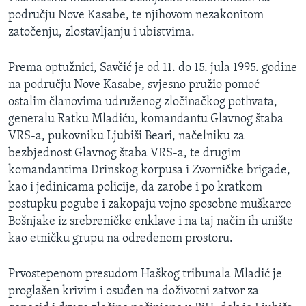
području Nove Kasabe, te njihovom nezakonitom
zatočenju, zlostavljanju i ubistvima.
Prema optužnici, Savčić je od 11. do 15. jula 1995. godine
na području Nove Kasabe, svjesno pružio pomoć
ostalim članovima udruženog zločinačkog pothvata,
generalu Ratku Mladiću, komandantu Glavnog štaba
VRS-a, pukovniku Ljubiši Beari, načelniku za
bezbjednost Glavnog štaba VRS-a, te drugim
komandantima Drinskog korpusa i Zvorničke brigade,
kao i jedinicama policije, da zarobe i po kratkom
postupku pogube i zakopaju vojno sposobne muškarce
Bošnjake iz srebreničke enklave i na taj način ih unište
kao etničku grupu na određenom prostoru.
Prvostepenom presudom Haškog tribunala Mladić je
proglašen krivim i osuđen na doživotni zatvor za