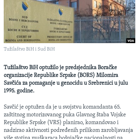
MAGAZIN
O GLASU AMERIKE
Learning English
Tužilaštvo BiH i Sud BiH
PRATITE NAS
Tužilaštvo BiH optužilo je predsjednika Boračke
organizacije Republike Srpske (BORS) Milomira
Jezici
Savčića za pomaganje u genocidu u Srebrenici u julu
1995. godine.
Savčić je optužen da je u svojstvu komandanta 65.
zaštitnog motorizovanog puka Glavnog štaba Vojske
Republike Srpske (VRS) planirao, komandovao i
nadzirao aktivnosti podređenih prilikom zarobljavanja
više stotina muškaraca bošnjačke nacionalnosti na