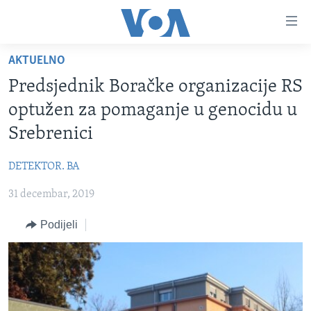
Linkovi
Pređi
na
AKTUELNO
glavni
TV PROGRAM
sadržaj
Predsjednik Boračke organizacije RS
VIDEO
Pređi
optužen za pomaganje u genocidu u
na
FOTOGRAFIJE DANA
Srebrenici
glavnu
VIJESTI
navigaciju
DETEKTOR. BA
Idi
NAUKA I TEHNOLOGIJA
SJEDINJENE AMERIČKE DRŽAVE
na
31 decembar, 2019
SPECIJALNI PROJEKTI
BOSNA I HERCEGOVINA
pretragu
KORUPCIJA
Podijeli
SVIJET
SLOBODA MEDIJA
ŽENSKA STRANA
IZBJEGLIČKA STRANA