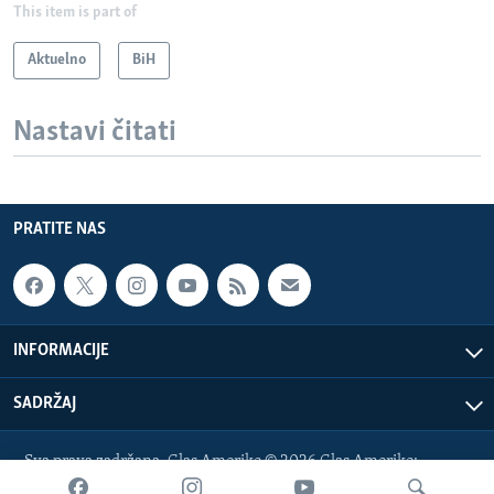
This item is part of
Aktuelno
BiH
Nastavi čitati
PRATITE NAS
INFORMACIJE
SADRŽAJ
Sva prava zadržana. Glas Amerike © 2026 Glas Amerike:
bosnian-service@voanews.com