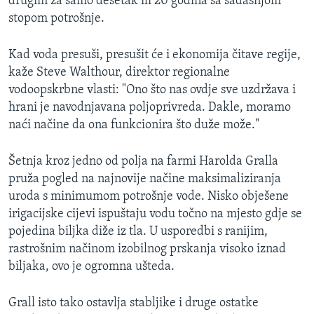
drugim za samo desetak ili 20 godina sa sadašnjom
stopom potrošnje.
Kad voda presuši, presušit će i ekonomija čitave regije,
kaže Steve Walthour, direktor regionalne
vodoopskrbne vlasti: "Ono što nas ovdje sve uzdržava i
hrani je navodnjavana poljoprivreda. Dakle, moramo
naći načine da ona funkcionira što duže može."
Šetnja kroz jedno od polja na farmi Harolda Gralla
pruža pogled na najnovije načine maksimaliziranja
uroda s minimumom potrošnje vode. Nisko obješene
irigacijske cijevi ispuštaju vodu točno na mjesto gdje se
pojedina biljka diže iz tla. U usporedbi s ranijim,
rastrošnim načinom izobilnog prskanja visoko iznad
biljaka, ovo je ogromna ušteda.
Grall isto tako ostavlja stabljike i druge ostatke