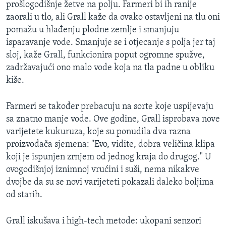
prošlogodišnje žetve na polju. Farmeri bi ih ranije
zaorali u tlo, ali Grall kaže da ovako ostavljeni na tlu oni
pomažu u hlađenju plodne zemlje i smanjuju
isparavanje vode. Smanjuje se i otjecanje s polja jer taj
sloj, kaže Grall, funkcionira poput ogromne spužve,
zadržavajući ono malo vode koja na tla padne u obliku
kiše.
Farmeri se također prebacuju na sorte koje uspijevaju
sa znatno manje vode. Ove godine, Grall isprobava nove
varijetete kukuruza, koje su ponudila dva razna
proizvođača sjemena: "Evo, vidite, dobra veličina klipa
koji je ispunjen zrnjem od jednog kraja do drugog." U
ovogodišnjoj iznimnoj vrućini i suši, nema nikakve
dvojbe da su se novi varijeteti pokazali daleko boljima
od starih.
Grall iskušava i high-tech metode: ukopani senzori