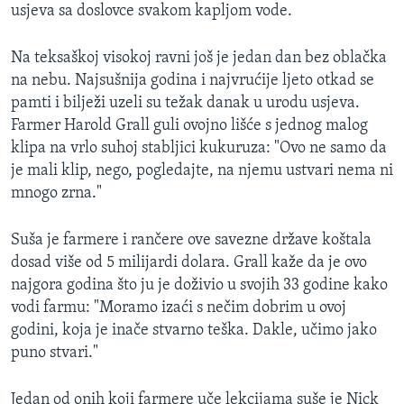
usjeva sa doslovce svakom kapljom vode.
Na teksaškoj visokoj ravni još je jedan dan bez oblačka
na nebu. Najsušnija godina i najvrućije ljeto otkad se
pamti i bilježi uzeli su težak danak u urodu usjeva.
Farmer Harold Grall guli ovojno lišće s jednog malog
klipa na vrlo suhoj stabljici kukuruza: "Ovo ne samo da
je mali klip, nego, pogledajte, na njemu ustvari nema ni
mnogo zrna."
Suša je farmere i rančere ove savezne države koštala
dosad više od 5 milijardi dolara. Grall kaže da je ovo
najgora godina što ju je doživio u svojih 33 godine kako
vodi farmu: "Moramo izaći s nečim dobrim u ovoj
godini, koja je inače stvarno teška. Dakle, učimo jako
puno stvari."
Jedan od onih koji farmere uče lekcijama suše je Nick