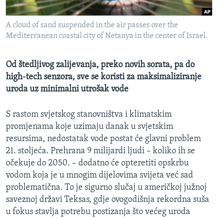
MAGAZIN
A cloud of sand suspended in the air passes over the
O GLASU AMERIKE
Mediterranean coastal city of Netanya in the center of Israel.
Learning English
Od štedljivog zalijevanja, preko novih sorata, pa do
high-tech senzora, sve se koristi za maksimaliziranje
PRATITE NAS
uroda uz minimalni utrošak vode
S rastom svjetskog stanovništva i klimatskim
Jezici
promjenama koje uzimaju danak u svjetskim
resursima, nedostatak vode postat će glavni problem
21. stoljeća. Prehrana 9 milijardi ljudi – koliko ih se
očekuje do 2050. – dodatno će opteretiti opskrbu
vodom koja je u mnogim dijelovima svijeta već sad
problematična. To je sigurno slučaj u američkoj južnoj
saveznoj državi Teksas, gdje ovogodišnja rekordna suša
u fokus stavlja potrebu postizanja što većeg uroda