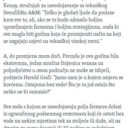
Kenny, stručnjak za navodnjavanje sa teksaškog
Sveučilišta A&M: "Teško je gledati ljude da prolaze
kroz sve to, ali, ako se to bude odrazilo boljim
upravljanjem farmama i boljim strategijama, onda bi
ovo mogla biti godina koja će promijeniti način na koji
se uzgajaju usjevi na teksaškoj visokoj ravni."
A, do promjena mora doći. Premda je ova godina bila
ekstremna, jedna mračna činjenica vezana uz
poljodjelstvo u ovom području ne može se izbjeći,
podsjeća Harold Grall: "Jasno nam je u kojem smjeru se
krećemo. Ostajemo bez vode! Što je tu još ostalo što
netko ne bi razumio?"
Sva voda s kojom se navodnjavaju polja farmera dolazi
iz ograničenog podzemnog rezervoara koji će ostati bez
vode na nekim mjestima tek za stoljeće ili duže, ali na