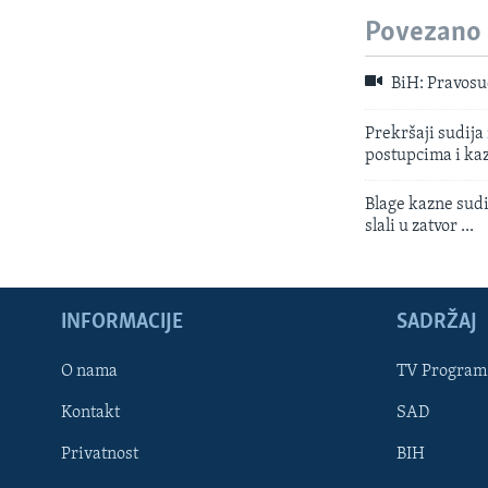
MAGAZIN
Povezano
O GLASU AMERIKE
BiH: Pravosu
Prekršaji sudija
postupcima i kaz
Blage kazne sudi
slali u zatvor ...
INFORMACIJE
SADRŽAJ
O nama
TV Program
Kontakt
SAD
Learning English
Privatnost
BIH
PRATITE NAS