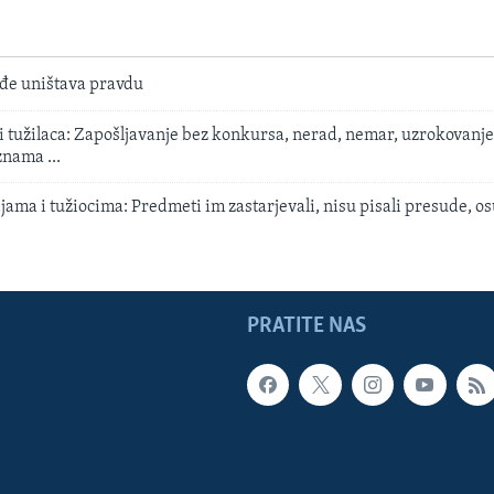
đe uništava pravdu
 i tužilaca: Zapošljavanje bez konkursa, nerad, nemar, uzrokovanje
nama ...
jama i tužiocima: Predmeti im zastarjevali, nisu pisali presude, o
PRATITE NAS