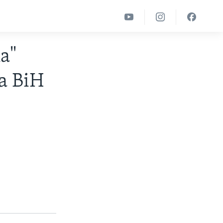
a"
a BiH