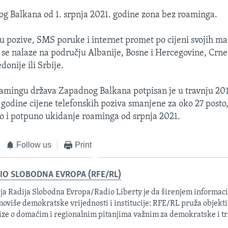
g Balkana od 1. srpnja 2021. godine zona bez roaminga.
u pozive, SMS poruke i internet promet po cijeni svojih ma
 se nalaze na području Albanije, Bosne i Hercegovine, Crne
onije ili Srbije.
amingu država Zapadnog Balkana potpisan je u travnju 201
e godine cijene telefonskih poziva smanjene za oko 27 posto,
o i potpuno ukidanje roaminga od srpnja 2021.
Follow us
Print
IO SLOBODNA EVROPA (RFE/RL)
ja Radija Slobodna Evropa/Radio Liberty je da širenjem informacij
oviše demokratske vrijednosti i institucije: RFE/RL pruža objektiv
ize o domaćim i regionalnim pitanjima važnim za demokratske i tr