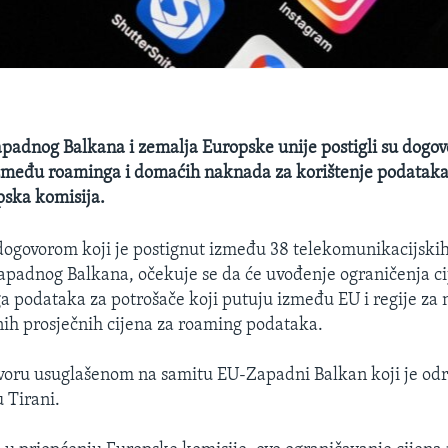
apadnog Balkana i zemalja Europske unije postigli su dogov
zmeđu roaminga i domaćih naknada za korištenje podataka
pska komisija.
ogovorom koji je postignut između 38 telekomunikacijskih
apadnog Balkana, očekuje se da će uvođenje ograničenja ci
a podataka za potrošače koji putuju između EU i regije za
nih prosječnih cijena za roaming podataka.
ovoru usuglašenom na samitu EU-Zapadni Balkan koji je od
 Tirani.