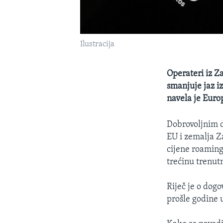
Ilustracija
Operateri iz Z
smanjuje jaz i
navela je Euro
Dobrovoljnim d
EU i zemalja Z
cijene roaming
trećinu trenut
Riječ je o dog
prošle godine u