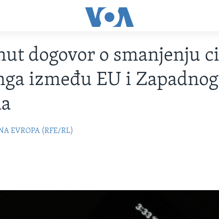
nut dogovor o smanjenju c
nga između EU i Zapadnog
na
NA EVROPA (RFE/RL)