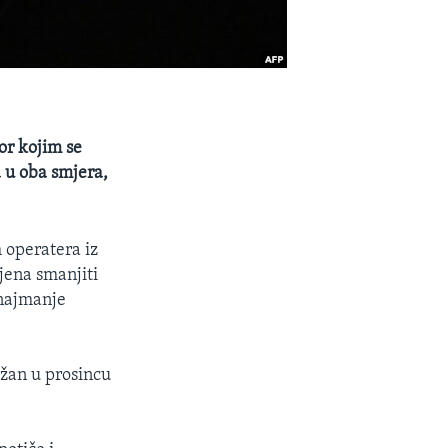
or kojim se
 u oba smjera,
 operatera iz
jena smanjiti
 najmanje
ržan u prosincu