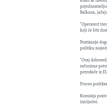
Kako se navodi
pojednostavlju
Balkana, jačaj
"Operateri tre
koji će biti do
Postizanje dog
politiku susjed
"Ovaj dobrovol
računima potro
potrošače iz EU
Proces podržav
Komisija poziv
inicijativi.