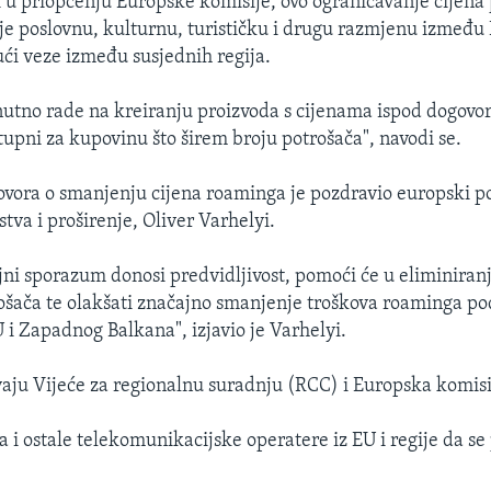
 u priopćenju Europske komisije, ovo ograničavanje cijena 
je poslovnu, kulturnu, turističku i drugu razmjenu između
ući veze između susjednih regija.
nutno rade na kreiranju proizvoda s cijenama ispod dogovor
stupni za kupovinu što širem broju potrošača", navodi se.
ovora o smanjenju cijena roaminga je pozdravio europski p
stva i proširenje, Oliver Varhelyi.
jni sporazum donosi predvidljivost, pomoći će u eliminiran
šača te olakšati značajno smanjenje troškova roaminga po
 i Zapadnog Balkana", izjavio je Varhelyi.
aju Vijeće za regionalnu suradnju (RCC) i Europska komisi
a i ostale telekomunikacijske operatere iz EU i regije da se