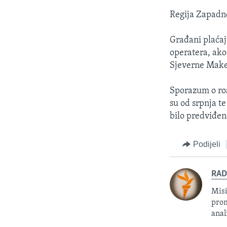
Regija Zapadno
Građani plaćaj
operatera, ako
Sjeverne Maked
Sporazum o ro
su od srpnja t
bilo predviđen
Podijeli
RAD
Misi
prom
anal