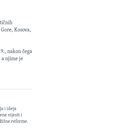
tičnih
 Gore, Kosova,
9., nakon čega
 a njime je
a i ideja
ne vijesti i
žišne reforme.