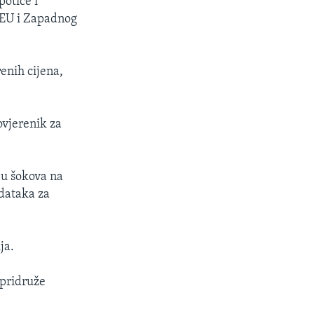
potiče i
 EU i Zapadnog
enih cijena,
ovjerenik za
ju šokova na
dataka za
ja.
 pridruže