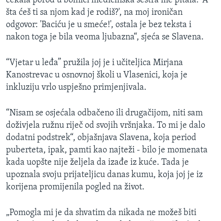
čekala porod u bolnici medicinska sestra me pitala: 'A
šta ćeš ti sa njom kad je rodiš?', na moj ironičan
odgovor: 'Baciću je u smeće!', ostala je bez teksta i
nakon toga je bila veoma ljubazna“, sjeća se Slavena.
“Vjetar u leđa” pružila joj je i učiteljica Mirjana
Kanostrevac u osnovnoj školi u Vlasenici, koja je
inkluziju vrlo uspješno primjenjivala.
“Nisam se osjećala odbačeno ili drugačijom, niti sam
doživjela ružnu riječ od svojih vršnjaka. To mi je dalo
dodatni podstrek“, objašnjava Slavena, koja period
puberteta, ipak, pamti kao najteži - bilo je momenata
kada uopšte nije željela da izađe iz kuće. Tada je
upoznala svoju prijateljicu danas kumu, koja joj je iz
korijena promijenila pogled na život.
„Pomogla mi je da shvatim da nikada ne možeš biti