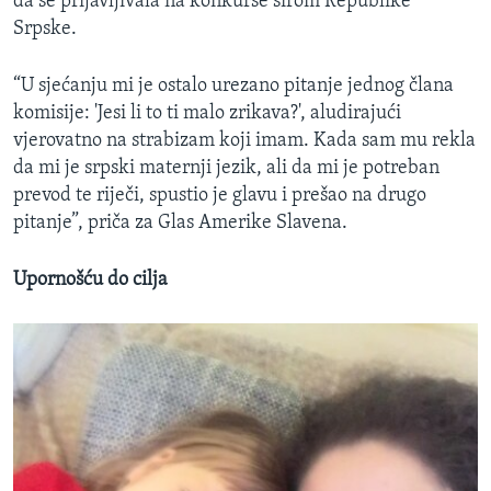
da se prijavljivala na konkurse širom Republike
Srpske.
“U sjećanju mi je ostalo urezano pitanje jednog člana
komisije: 'Jesi li to ti malo zrikava?', aludirajući
vjerovatno na strabizam koji imam. Kada sam mu rekla
da mi je srpski maternji jezik, ali da mi je potreban
prevod te riječi, spustio je glavu i prešao na drugo
pitanje”, priča za Glas Amerike Slavena.
Upornošću do cilja