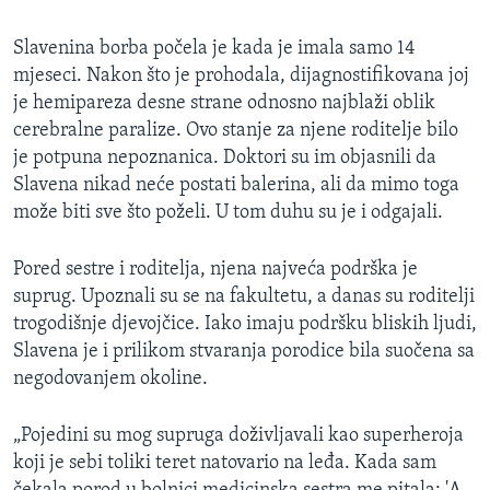
Slavenina borba počela je kada je imala samo 14
mjeseci. Nakon što je prohodala, dijagnostifikovana joj
je hemipareza desne strane odnosno najblaži oblik
cerebralne paralize. Ovo stanje za njene roditelje bilo
je potpuna nepoznanica. Doktori su im objasnili da
Slavena nikad neće postati balerina, ali da mimo toga
može biti sve što poželi. U tom duhu su je i odgajali.
Pored sestre i roditelja, njena najveća podrška je
suprug. Upoznali su se na fakultetu, a danas su roditelji
trogodišnje djevojčice. Iako imaju podršku bliskih ljudi,
Slavena je i prilikom stvaranja porodice bila suočena sa
negodovanjem okoline.
„Pojedini su mog supruga doživljavali kao superheroja
koji je sebi toliki teret natovario na leđa. Kada sam