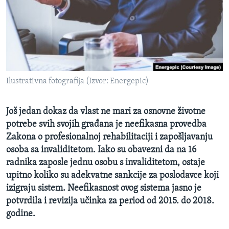
MAGAZIN
O GLASU AMERIKE
Learning English
Ilustrativna fotografija (Izvor: Energepic)
PRATITE NAS
Još jedan dokaz da vlast ne mari za osnovne životne
potrebe svih svojih građana je neefikasna provedba
Jezici
Zakona o profesionalnoj rehabilitaciji i zapošljavanju
osoba sa invaliditetom. Iako su obavezni da na 16
radnika zaposle jednu osobu s invaliditetom, ostaje
upitno koliko su adekvatne sankcije za poslodavce koji
izigraju sistem. Neefikasnost ovog sistema jasno je
potvrdila i revizija učinka za period od 2015. do 2018.
godine.