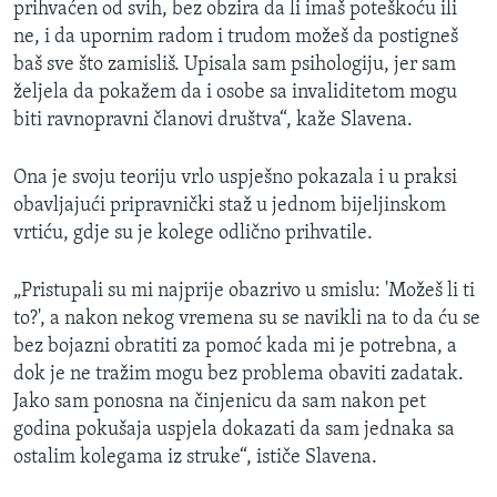
prihvaćen od svih, bez obzira da li imaš poteškoću ili
ne, i da upornim radom i trudom možeš da postigneš
baš sve što zamisliš. Upisala sam psihologiju, jer sam
željela da pokažem da i osobe sa invaliditetom mogu
biti ravnopravni članovi društva“, kaže Slavena.
Ona je svoju teoriju vrlo uspješno pokazala i u praksi
obavljajući pripravnički staž u jednom bijeljinskom
vrtiću, gdje su je kolege odlično prihvatile.
„Pristupali su mi najprije obazrivo u smislu: 'Možeš li ti
to?', a nakon nekog vremena su se navikli na to da ću se
bez bojazni obratiti za pomoć kada mi je potrebna, a
dok je ne tražim mogu bez problema obaviti zadatak.
Jako sam ponosna na činjenicu da sam nakon pet
godina pokušaja uspjela dokazati da sam jednaka sa
ostalim kolegama iz struke“, ističe Slavena.