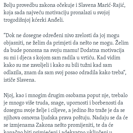
Bolju provedbu zakona očekuje i Slavena Marić-Rajić,
koja sada najveću motivaciju pronalazi u svojoj
trogodišnjoj kćerki Anđeli.
“Dok ne dosegne određeni nivo zrelosti da joj mogu
objasniti, ne želim da primjeti da nešto ne mogu. Želim
da bude ponosna na svoju mamu! Dodatna motivacija
su mi i djeca s kojom sam radila u vrtiću. Kad vidim
kako su me zavoljeli i kako su bili tužni kad sam
odlazila, znam da sam svoj posao odradila kako treba“,
ističe Slavena.
Njoj, kao i mnogim drugim osobama poput nje, trebalo
je mnogo više truda, snage, upornosti i borbenosti da
dosegnu svoje želje i ciljeve, a jedino što traže je da se
njihova osnovna ljudska prava poštuju. Nadaju se da će
se izmjenama Zakona nešto promijeniti, te da će
konačno biti primjećeni i adekvatno uključeni u