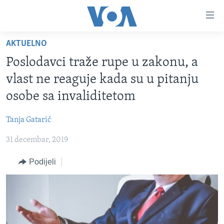
Linkovi
Pređi
na
AKTUELNO
glavni
TV PROGRAM
sadržaj
Poslodavci traže rupe u zakonu, a
VIDEO
Pređi
vlast ne reaguje kada su u pitanju
na
FOTOGRAFIJE DANA
osobe sa invaliditetom
glavnu
VIJESTI
navigaciju
Tanja Gatarić
Idi
NAUKA I TEHNOLOGIJA
SJEDINJENE AMERIČKE DRŽAVE
na
31 decembar, 2019
SPECIJALNI PROJEKTI
BOSNA I HERCEGOVINA
pretragu
KORUPCIJA
Podijeli
SVIJET
SLOBODA MEDIJA
ŽENSKA STRANA
IZBJEGLIČKA STRANA