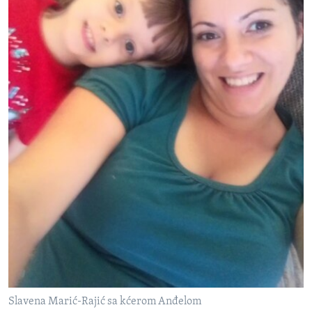
Slavena Marić-Rajić sa kćerom Anđelom