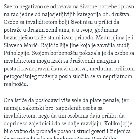
Sve to negativno se odražava na životne potrebe i pravo
na rad jedne od najosjetljivijih kategorija bh. društva.
Osobe sa invaliditetom bolji život nisu u prilici da
potraže u drugim zemljama, a u svojoj godinama
bezuspješno traže stalni izvor prihoda. Među njima je i
Slavena Marić- Rajić iz Bijeljine koja je završila studij
Psihologije. Svojom borbenošću pokazala je da osobe sa
invaliditetom mogu izaći sa društvenih margina i
postati ravnopravni članovi društva, međutim, prilikom
petogodišnjeg traženja posla suočila se sa neprijatnom
realnošću.
Ona ističe da poslodavci više vole da plate penale, jer
nemaju zakonski broj zaposlenih osoba sa
invaliditetom, nego da tim osobama daju priliku da
doprinesu zajednici i da se dalje razvijaju. Koliko joj je
bilo važno da pronađe posao u struci govori i činjenica