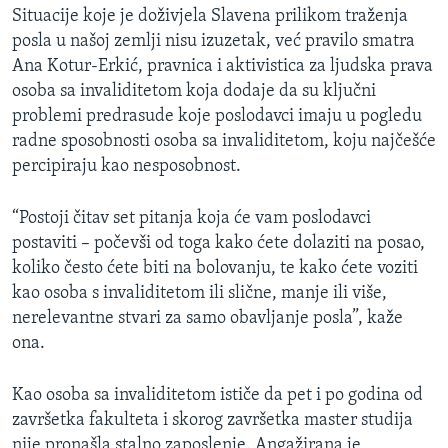
Situacije koje je doživjela Slavena prilikom traženja
posla u našoj zemlji nisu izuzetak, već pravilo smatra
Ana Kotur-Erkić, pravnica i aktivistica za ljudska prava
osoba sa invaliditetom koja dodaje da su ključni
problemi predrasude koje poslodavci imaju u pogledu
radne sposobnosti osoba sa invaliditetom, koju najčešće
percipiraju kao nesposobnost.
“Postoji čitav set pitanja koja će vam poslodavci
postaviti – počevši od toga kako ćete dolaziti na posao,
koliko često ćete biti na bolovanju, te kako ćete voziti
kao osoba s invaliditetom ili slične, manje ili više,
nerelevantne stvari za samo obavljanje posla”, kaže
ona.
Kao osoba sa invaliditetom ističe da pet i po godina od
završetka fakulteta i skorog završetka master studija
nije pronašla stalno zaposlenje. Angažirana je