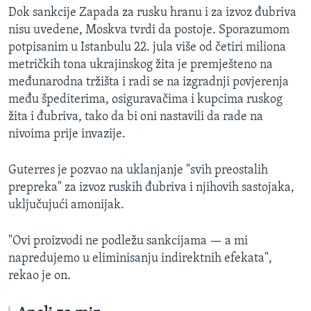
Dok sankcije Zapada za rusku hranu i za izvoz đubriva
nisu uvedene, Moskva tvrdi da postoje. Sporazumom
potpisanim u Istanbulu 22. jula više od četiri miliona
metričkih tona ukrajinskog žita je premješteno na
međunarodna tržišta i radi se na izgradnji povjerenja
među špediterima, osiguravačima i kupcima ruskog
žita i đubriva, tako da bi oni nastavili da rade na
nivoima prije invazije.
Guterres je pozvao na uklanjanje "svih preostalih
prepreka" za izvoz ruskih đubriva i njihovih sastojaka,
uključujući amonijak.
"Ovi proizvodi ne podležu sankcijama — a mi
napredujemo u eliminisanju indirektnih efekata",
rekao je on.