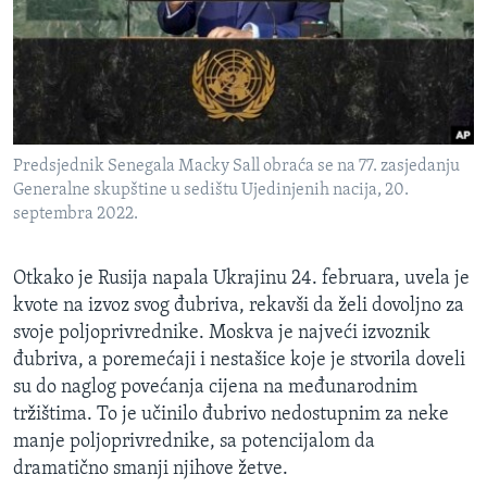
Predsjednik Senegala Macky Sall obraća se na 77. zasjedanju
Generalne skupštine u sedištu Ujedinjenih nacija, 20.
septembra 2022.
Otkako je Rusija napala Ukrajinu 24. februara, uvela je
kvote na izvoz svog đubriva, rekavši da želi dovoljno za
svoje poljoprivrednike. Moskva je najveći izvoznik
đubriva, a poremećaji i nestašice koje je stvorila doveli
su do naglog povećanja cijena na međunarodnim
tržištima. To je učinilo đubrivo nedostupnim za neke
manje poljoprivrednike, sa potencijalom da
dramatično smanji njihove žetve.