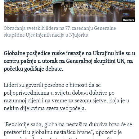
MAGAZIN
O GLASU AMERIKE
Obraćanja svetskih lidera na 77. zasedanju Generalne
Learning English
skupštine Ujedinjenih nacija u Njujorku
PRATITE NAS
Globalne posljedice ruske invazije na Ukrajinu bile su u
centru pažnje u utorak na Generalnoj skupštini UN, na
početku godišnje debate.
Jezici
Lideri su govorili posebno o hitnosti da se
poljoprivrednicima u svijetu dobavi đubrivo po
razumnoj cijeni i na vreme za sezonu sjetve, koja je u
nekim dijelovima sveta već počela.
"Bez akcije sada, globalna nestašica đubriva brzo će se
pretvoriti u globalnu nestašicu hrane", upozorio je