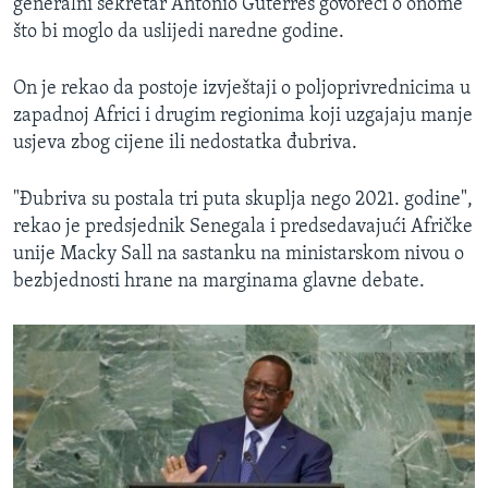
generalni sekretar Antonio Guterres govoreći o onome
što bi moglo da uslijedi naredne godine.
On je rekao da postoje izvještaji o poljoprivrednicima u
zapadnoj Africi i drugim regionima koji uzgajaju manje
usjeva zbog cijene ili nedostatka đubriva.
"Đubriva su postala tri puta skuplja nego 2021. godine",
rekao je predsjednik Senegala i predsedavajući Afričke
unije Macky Sall na sastanku na ministarskom nivou o
bezbjednosti hrane na marginama glavne debate.