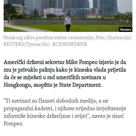
MAGAZIN
O GLASU AMERIKE
Learning English
Honkong uživa poseban status i autonomiju, Foto; (ilustracija)
REUTERS/Tyrone Siu - RC27SF9XTMVK
PRATITE NAS
Američki državni sekretar Mike Pompeo izjavio je da
mu je privuklo pažnju kako je kineska vlada prijetila
Jezici
da će se miješati u rad američkih novinara u
Hongkongu, saopštio je State Department.
"Ti novinari su članovi slobodnih medija, a ne
propagandni kadrovi, i njihovo vrijedno izvještavanje
informiše kineske državljane i svijet", naveo je sinoć
Pompeo.