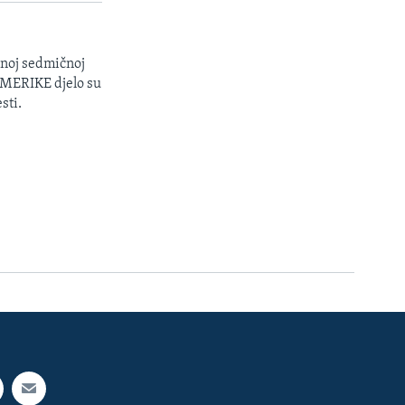
enoj sedmičnoj
 AMERIKE djelo su
sti.