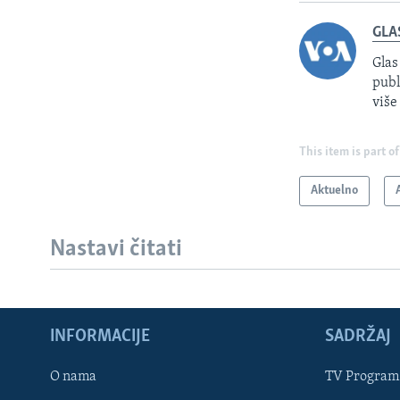
GLA
Glas
publ
više
This item is part of
Aktuelno
Nastavi čitati
INFORMACIJE
SADRŽAJ
Learning English
O nama
TV Program