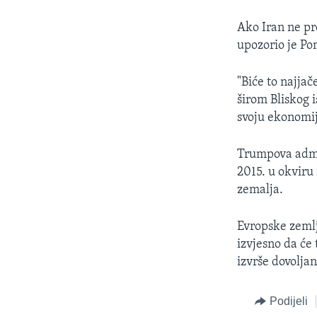
Ako Iran ne pro
upozorio je P
"Biće to najjač
širom Bliskog 
svoju ekonomij
Trumpova admin
2015. u okviru
zemalja.
Evropske zemlj
izvjesno da će
izvrše dovolja
Podijeli