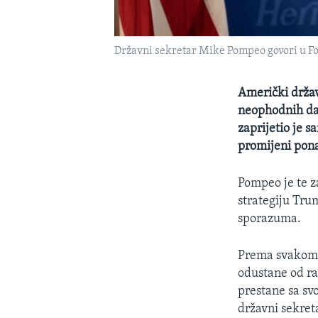
Državni sekretar Mike Pompeo govori u Fo
Američki držav
neophodnih da 
zaprijetio je 
promijeni pon
Pompeo je te z
strategiju Tru
sporazuma.
Prema svakom 
odustane od ra
prestane sa svo
državni sekret