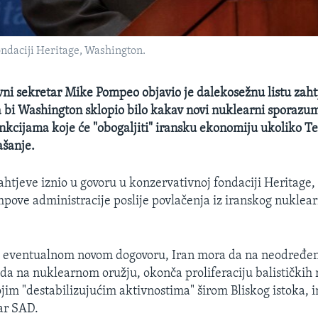
ndaciji Heritage, Washington.
ni sekretar Mike Pompeo objavio je dalekosežnu listu zaht
bi Washington sklopio bilo kakav novi nuklearni sporazum
sankcijama koje će "obogaljiti" iransku ekonomiju ukoliko T
ašanje.
ahtjeve iznio u govoru u konzervativnoj fondaciji Heritage,
mpove administracije poslije povlačenja iz iranskog nuklea
eventualnom novom dogovoru, Iran mora da na neodređen
da na nuklearnom oružju, okonča proliferaciju balističkih 
jim "destabilizujućim aktivnostima" širom Bliskog istoka, in
ar SAD.