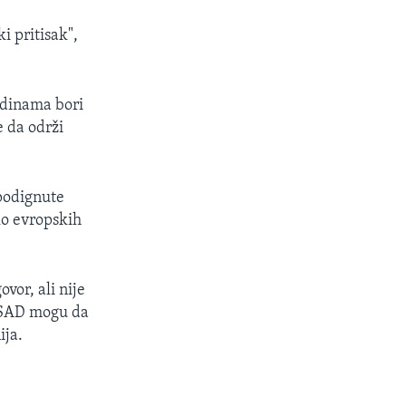
i pritisak",
godinama bori
 da održi
 podignute
ko evropskih
vor, ali nije
i SAD mogu da
ija.