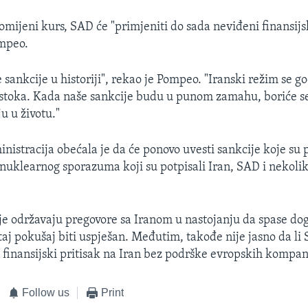
mijeni kurs, SAD će "primjeniti do sada neviđeni finansijsk
ompeo.
e sankcije u historiji", rekao je Pompeo. "Iranski režim se 
istoka. Kada naše sankcije budu u punom zamahu, boriće se
u u životu."
istracija obećala je da će ponovo uvesti sankcije koje su
 nuklearnog sporazuma koji su potpisali Iran, SAD i nekoli
e održavaju pregovore sa Iranom u nastojanju da spase dogo
 taj pokušaj biti uspješan. Međutim, takođe nije jasno da l
n finansijski pritisak na Iran bez podrške evropskih kompan
Follow us
Print