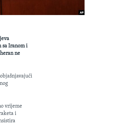
jeva
 sa Iranom i
eheran ne
 objašnjavajući
rnog
o vrijeme
raketa i
sistira