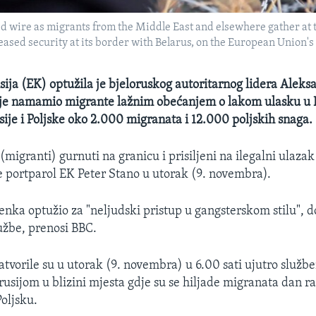
ed wire as migrants from the Middle East and elsewhere gather at
eased security at its border with Belarus, on the European Union's 
ija (EK) optužila je bjeloruskog autoritarnog lidera Aleks
je namamio migrante lažnim obećanjem o lakom ulasku u E
sije i Poljske oko 2.000 migranata i 12.000 poljskih snaga.
(migranti) gurnuti na granicu i prisiljeni na ilegalni ulaza
je portparol EK Peter Stano u utorak (9. novembra).
šenka optužio za "neljudski pristup u gangsterskom stilu",
užbe, prenosi BBC.
zatvorile su u utorak (9. novembra) u 6.00 sati ujutro službe
orusijom u blizini mjesta gdje su se hiljade migranata dan r
Poljsku.