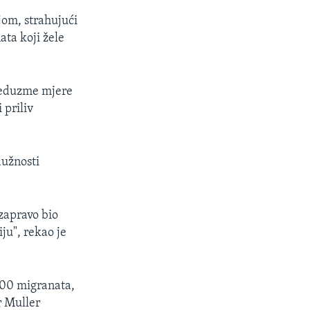
jom, strahujući
ata koji žele
preduzme mjere
 priliv
dužnosti
zapravo bio
ju", rekao je
000 migranata,
r Muller