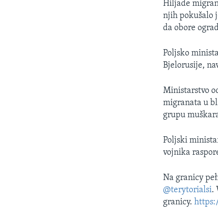
Hiljade migrana
njih pokušalo 
da obore ogradu
Poljsko minista
Bjelorusije, na
Ministarstvo o
migranata u bl
grupu muškara
Poljski minist
vojnika raspor
Na granicy pełn
@terytorialsi
.
granicy.
https: