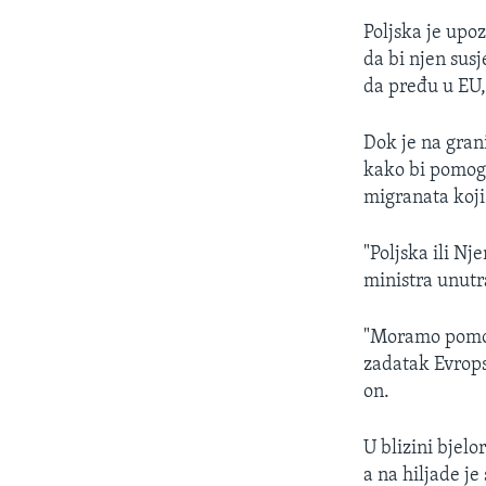
Poljska je upo
da bi njen sus
da pređu u EU,
Dok je na gran
kako bi pomogla
migranata koji 
"Poljska ili N
ministra unutr
"Moramo pomoći
zadatak Evrops
on.
U blizini bjel
a na hiljade je