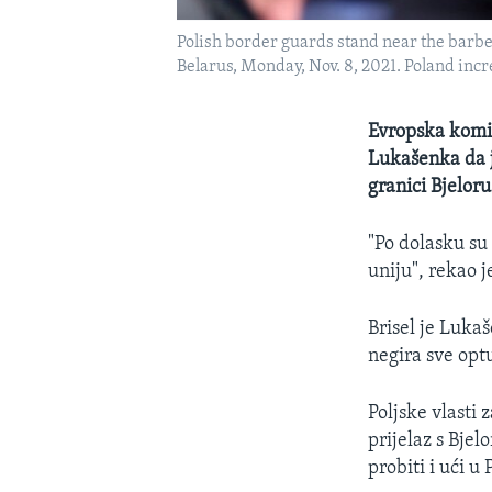
Polish border guards stand near the barb
Belarus, Monday, Nov. 8, 2021. Poland incr
Evropska komis
Lukašenka da 
granici Bjeloru
"Po dolasku su 
uniju", rekao 
Brisel je Luka
negira sve opt
Poljske vlasti 
prijelaz s Bjel
probiti i ući u 