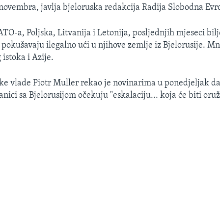
novembra, javlja bjeloruska redakcija Radija Slobodna Evr
TO-a, Poljska, Litvanija i Letonija, posljednjih mjeseci bil
i pokušavaju ilegalno ući u njihove zemlje iz Bjelorusije. Mn
 istoka i Azije.
ske vlade Piotr Muller rekao je novinarima u ponedjeljak d
nici sa Bjelorusijom očekuju "eskalaciju... koja će biti oru