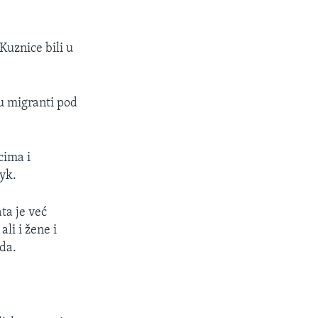
Kuznice bili u
su migranti pod
cima i
yk.
ta je već
li i žene i
eda.