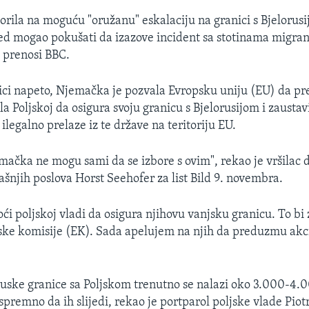
zorila na moguću "oružanu" eskalaciju na granici s Bjelorusi
jed mogao pokušati da izazove incident sa stotinama migran
 prenosi BBC.
ici napeto, Njemačka je pozvala Evropsku uniju (EU) da 
 Poljskoj da osigura svoju granicu s Bjelorusijom i zaustavi
ilegalno prelaze iz te države na teritoriju EU.
jemačka ne mogu sami da se izbore s ovim", rekao je vršilac 
ašnjih poslova Horst Seehofer za list Bild 9. novembra.
 poljskoj vladi da osigura njihovu vanjsku granicu. To bi 
ke komisije (EK). Sada apelujem na njih da preduzmu akci
oruske granice sa Poljskom trenutno se nalazi oko 3.000-4.
 spremno da ih slijedi, rekao je portparol poljske vlade Piot