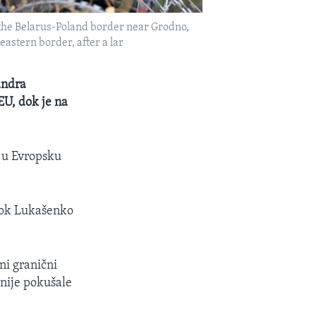
 the Belarus-Poland border near Grodno,
eastern border, after a lar
andra
U, dok je na
k u Evropsku
 dok Lukašenko
ni granični
anije pokušale