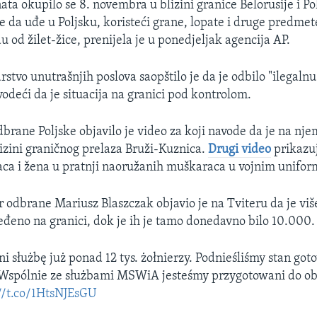
ta okupilo se 8. novembra u blizini granice Belorusije i Pol
je da uđe u Poljsku, koristeći grane, lopate i druge predme
 od žilet-žice, prenijela je u ponedjeljak agencija AP.
rstvo unutrašnjih poslova saopštilo je da je odbilo "ilegalnu 
vodeći da je situacija na granici pod kontrolom.
dbrane Poljske objavilo je video za koji navode da je na nj
izini graničnog prelaza Bruži-Kuznica.
Drugi video
prikazuj
ca i žena u pratnji naoružanih muškaraca u vojnim unifo
ar odbrane Mariusz Blaszczak objavio je na Tviteru da je vi
eđeno na granici, dok je ih je tamo donedavno bilo 10.000.
i służbę już ponad 12 tys. żołnierzy. Podnieśliśmy stan got
 Wspólnie ze służbami MSWiA jesteśmy przygotowani do ob
//t.co/1HtsNJEsGU