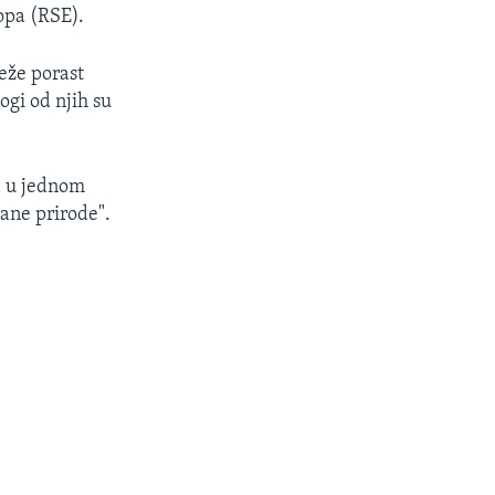
opa (RSE).
ježe porast
ogi od njih su
a u jednom
žane prirode".