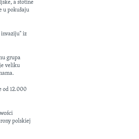
jske, a stotine
te u pokušaju
invaziju" iz
emu grupa
e veliku
rmama.
še od 12.000
owości
rony polskiej