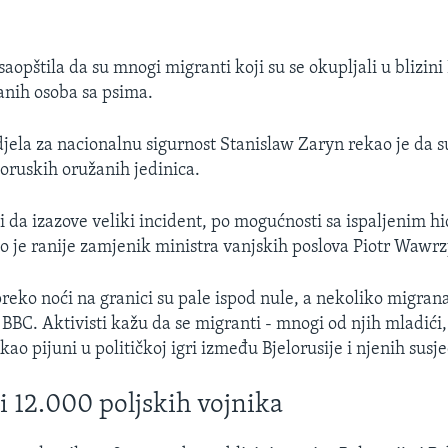
aopštila da su mnogi migranti koji su se okupljali u blizini 
anih osoba sa psima.
djela za nacionalnu sigurnost Stanislaw Zaryn rekao je da 
oruskih oružanih jedinica.
li da izazove veliki incident, po mogućnosti sa ispaljenim hi
o je ranije zamjenik ministra vanjskih poslova Piotr Wawrz
eko noći na granici su pale ispod nule, a nekoliko migrana
BBC. Aktivisti kažu da se migranti - mnogi od njih mladići, a
 kao pijuni u političkoj igri između Bjelorusije i njenih susj
i 12.000 poljskih vojnika