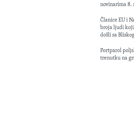
novinarima 8. 
Članice EU i NA
broja ljudi koj
došli sa Bliskog
Portparol polj
trenutku na gra