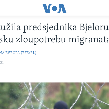
užila predsjednika Bjeloru
sku zloupotrebu migranat
NA EVROPA (RFE/RL)
021