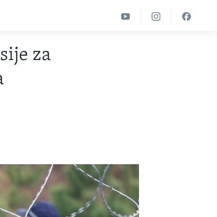
sije za
a