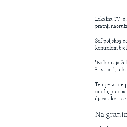
Lokalna TV je s
pratnji naoruž
Šef poljskog o
kontrolom bjel
"Bjelorusija že
žrtvama", reka
Temperature pr
umrlo, prenosi 
djeca - koriste
Na granic