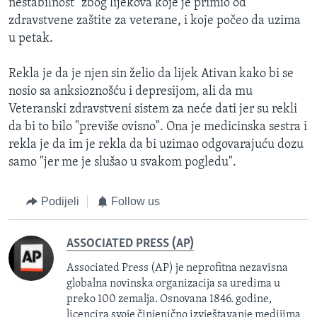
nestabilnost" zbog lijekova koje je primio od
zdravstvene zaštite za veterane, i koje počeo da uzima
u petak.
Rekla je da je njen sin želio da lijek Ativan kako bi se
nosio sa anksioznošću i depresijom, ali da mu
Veteranski zdravstveni sistem za neće dati jer su rekli
da bi to bilo "previše ovisno". Ona je medicinska sestra i
rekla je da im je rekla da bi uzimao odgovarajuću dozu
samo "jer me je slušao u svakom pogledu".
Podijeli
Follow us
ASSOCIATED PRESS (AP)
Associated Press (AP) je neprofitna nezavisna
globalna novinska organizacija sa uredima u
preko 100 zemalja. Osnovana 1846. godine,
licencira svoje činjenično izvještavanje medijima