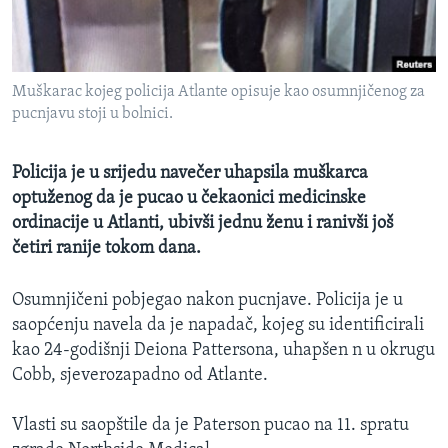
MAGAZIN
O GLASU AMERIKE
Muškarac kojeg policija Atlante opisuje kao osumnjičenog za
Learning English
pucnjavu stoji u bolnici.
PRATITE NAS
Policija je u srijedu navečer uhapsila muškarca
optuženog da je pucao u čekaonici medicinske
ordinacije u Atlanti, ubivši jednu ženu i ranivši još
četiri ranije tokom dana.
Jezici
Osumnjičeni pobjegao nakon pucnjave. Policija je u
saopćenju navela da je napadač, kojeg su identificirali
kao 24-godišnji Deiona Pattersona, uhapšen n u okrugu
Cobb, sjeverozapadno od Atlante.
Vlasti su saopštile da je Paterson pucao na 11. spratu