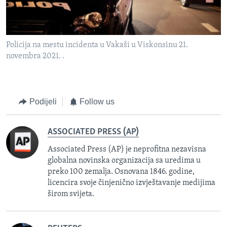
Policija na mestu incidenta u Vakaši u Viskonsinu 21.
novembra 2021. .
Podijeli
Follow us
ASSOCIATED PRESS (AP)
Associated Press (AP) je neprofitna nezavisna
globalna novinska organizacija sa uredima u
preko 100 zemalja. Osnovana 1846. godine,
licencira svoje činjenično izvještavanje medijima
širom svijeta.