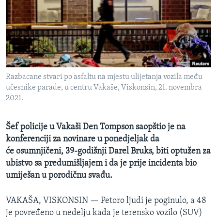
MAGAZIN
O GLASU AMERIKE
Learning English
Razbacane stvari po asfaltu na mjestu ulijetanja vozila među
PRATITE NAS
učesnike parade, u centru Vakaše, Viskonsin, 21. novembra
2021.
Jezici
Šef policije u Vakaši Den Tompson saopštio je na
konferenciji za novinare u ponedjeljak da
će osumnjičeni, 39-godišnji Darel Bruks, biti optužen za
ubistvo sa predumišljajem i da je prije incidenta bio
umiješan u porodičnu svađu.
VAKAŠA, VISKONSIN —
Petoro ljudi je poginulo, a 48
je povređeno u nedelju kada je terensko vozilo (SUV)