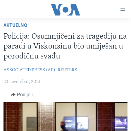
Linkovi
Pređi
na
AKTUELNO
glavni
TV PROGRAM
sadržaj
Policija: Osumnjičeni za tragediju na
VIDEO
Pređi
paradi u Viskonsinu bio umiješan u
na
FOTOGRAFIJE DANA
porodičnu svađu
glavnu
VIJESTI
navigaciju
ASSOCIATED PRESS (AP)
REUTERS
Idi
NAUKA I TEHNOLOGIJA
SJEDINJENE AMERIČKE DRŽAVE
na
23 novembar, 2021
SPECIJALNI PROJEKTI
BOSNA I HERCEGOVINA
pretragu
KORUPCIJA
Podijeli
SVIJET
SLOBODA MEDIJA
ŽENSKA STRANA
IZBJEGLIČKA STRANA