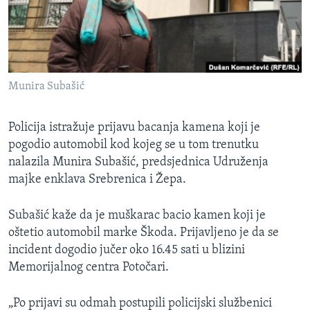
MAGAZIN
O GLASU AMERIKE
Learning English
Munira Subašić
PRATITE NAS
Policija istražuje prijavu bacanja kamena koji je
pogodio automobil kod kojeg se u tom trenutku
nalazila Munira Subašić, predsjednica Udruženja
Jezici
majke enklava Srebrenica i Žepa.
Subašić kaže da je muškarac bacio kamen koji je
oštetio automobil marke Škoda. Prijavljeno je da se
incident dogodio jučer oko 16.45 sati u blizini
Memorijalnog centra Potočari.
„Po prijavi su odmah postupili policijski službenici