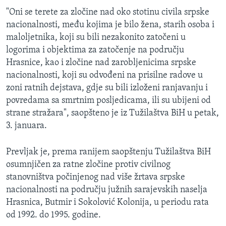
"Oni se terete za zločine nad oko stotinu civila srpske
nacionalnosti, među kojima je bilo žena, starih osoba i
maloljetnika, koji su bili nezakonito zatočeni u
logorima i objektima za zatočenje na području
Hrasnice, kao i zločine nad zarobljenicima srpske
nacionalnosti, koji su odvođeni na prisilne radove u
zoni ratnih dejstava, gdje su bili izloženi ranjavanju i
povredama sa smrtnim posljedicama, ili su ubijeni od
strane stražara", saopšteno je iz Tužilaštva BiH u petak,
3. januara.
Prevljak je, prema ranijem saopštenju Tužilaštva BiH
osumnjičen za ratne zločine protiv civilnog
stanovništva počinjenog nad više žrtava srpske
nacionalnosti na području južnih sarajevskih naselja
Hrasnica, Butmir i Sokolović Kolonija, u periodu rata
od 1992. do 1995. godine.