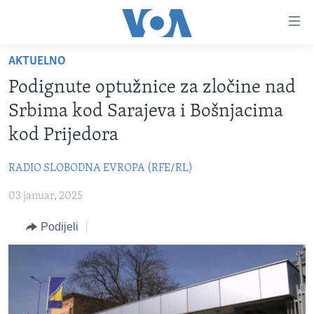
Linkovi
Pređi
na
AKTUELNO
glavni
TV PROGRAM
sadržaj
Podignute optužnice za zločine nad
VIDEO
Pređi
Srbima kod Sarajeva i Bošnjacima
na
FOTOGRAFIJE DANA
kod Prijedora
glavnu
VIJESTI
navigaciju
RADIO SLOBODNA EVROPA (RFE/RL)
Idi
NAUKA I TEHNOLOGIJA
SJEDINJENE AMERIČKE DRŽAVE
na
03 januar, 2025
SPECIJALNI PROJEKTI
BOSNA I HERCEGOVINA
pretragu
KORUPCIJA
Podijeli
SVIJET
SLOBODA MEDIJA
ŽENSKA STRANA
IZBJEGLIČKA STRANA