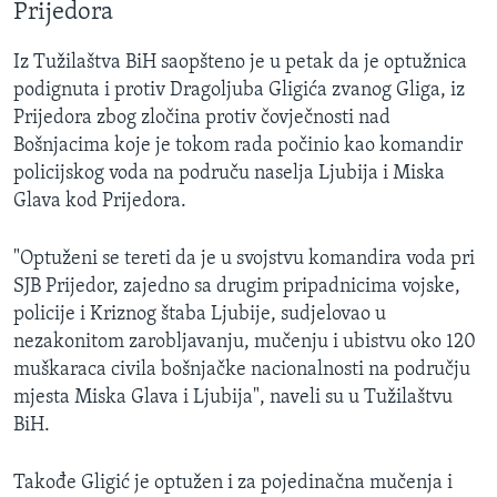
Prijedora
Iz Tužilaštva BiH saopšteno je u petak da je optužnica
podignuta i protiv Dragoljuba Gligića zvanog Gliga, iz
Prijedora zbog zločina protiv čovječnosti nad
Bošnjacima koje je tokom rada počinio kao komandir
policijskog voda na područu naselja Ljubija i Miska
Glava kod Prijedora.
"Optuženi se tereti da je u svojstvu komandira voda pri
SJB Prijedor, zajedno sa drugim pripadnicima vojske,
policije i Kriznog štaba Ljubije, sudjelovao u
nezakonitom zarobljavanju, mučenju i ubistvu oko 120
muškaraca civila bošnjačke nacionalnosti na području
mjesta Miska Glava i Ljubija", naveli su u Tužilaštvu
BiH.
Takođe Gligić je optužen i za pojedinačna mučenja i