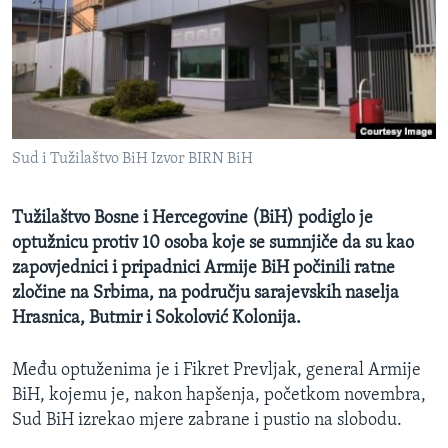
MAGAZIN
O GLASU AMERIKE
Learning English
Sud i Tužilaštvo BiH Izvor BIRN BiH
PRATITE NAS
Tužilaštvo Bosne i Hercegovine (BiH) podiglo je
optužnicu protiv 10 osoba koje se sumnjiče da su kao
Jezici
zapovjednici i pripadnici Armije BiH počinili ratne
zločine na Srbima, na području sarajevskih naselja
Hrasnica, Butmir i Sokolović Kolonija.
Među optuženima je i Fikret Prevljak, general Armije
BiH, kojemu je, nakon hapšenja, početkom novembra,
Sud BiH izrekao mjere zabrane i pustio na slobodu.