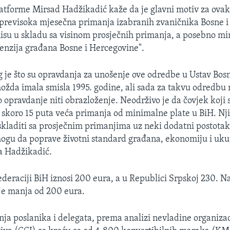
atforme Mirsad Hadžikadić kaže da je glavni motiv za ovakv
a previsoka mjesečna primanja izabranih zvaničnika Bosne 
isu u skladu sa visinom prosječnih primanja, a posebno mi
enzija građana Bosne i Hercegovine".
g je što su opravdanja za unošenje ove odredbe u Ustav Bosn
žda imala smisla 1995. godine, ali sada za takvu odredbu n
 opravdanje niti obrazloženje. Neodrživo je da čovjek koji 
 skoro 15 puta veća primanja od minimalne plate u BiH. Nj
uskladiti sa prosječnim primanjima uz neki dodatni postotak
 mogu da poprave životni standard građana, ekonomiju i uku
a Hadžikadić.
deraciji BiH iznosi 200 eura, a u Republici Srpskoj 230. N
 je manja od 200 eura.
a poslanika i delegata, prema analizi nevladine organizac