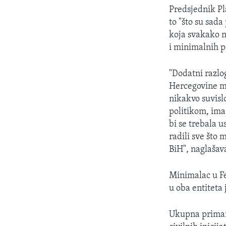
Predsjednik Pl
to "što su sad
koja svakako n
i minimalnih p
"Dodatni razlo
Hercegovine mo
nikakvo suvislo
politikom, ima
bi se trebala 
radili sve što
BiH", naglašav
Minimalac u Fe
u oba entiteta
Ukupna primanj