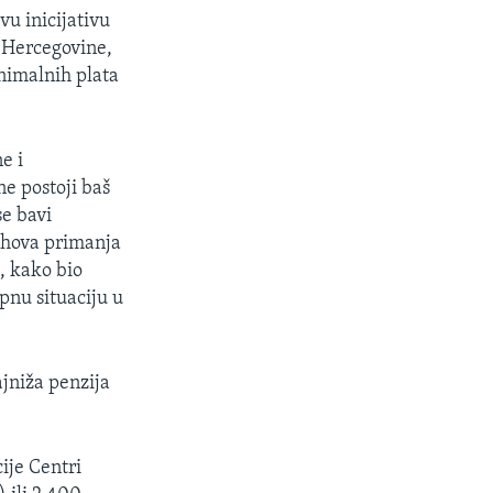
u inicijativu
i Hercegovine,
nimalnih plata
e i
e postoji baš
se bavi
ihova primanja
, kako bio
pnu situaciju u
ajniža penzija
ije Centri