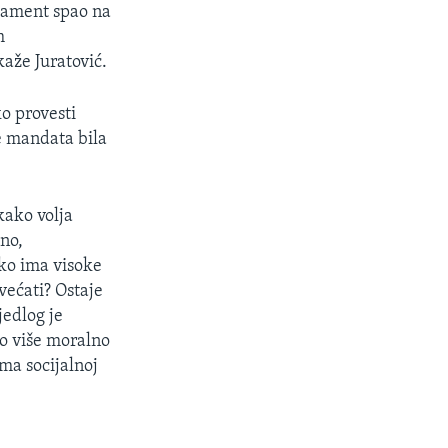
rlament spao na
m
kaže Juratović.
o provesti
e mandata bila
kako volja
sno,
ko ima visoke
većati? Ostaje
jedlog je
to više moralno
ma socijalnoj