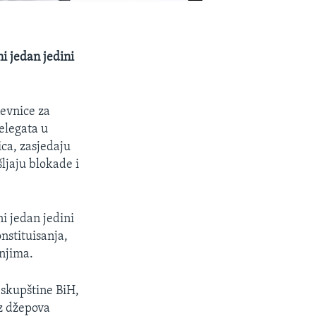
i jedan jedini
nevnice za
elegata u
ica, zasjedaju
šljaju blokade i
i jedan jedini
nstituisanja,
anjima.
 skupštine BiH,
iz džepova