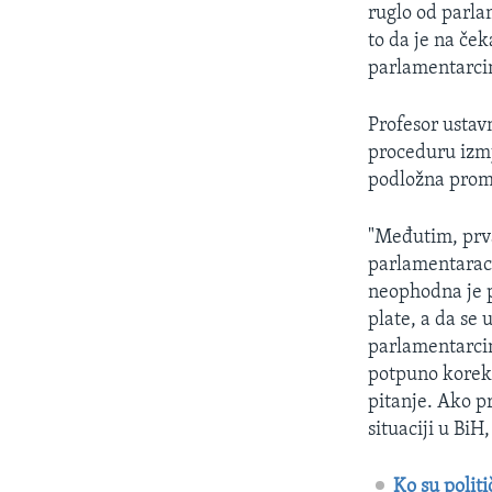
ruglo od parla
to da je na ček
parlamentarcim
Profesor ustav
proceduru izmj
podložna pro
"Međutim, prva
parlamentaraca.
neophodna je 
plate, a da se
parlamentarcima
potpuno korekt
pitanje. Ako p
situaciji u BiH
Ko su politi