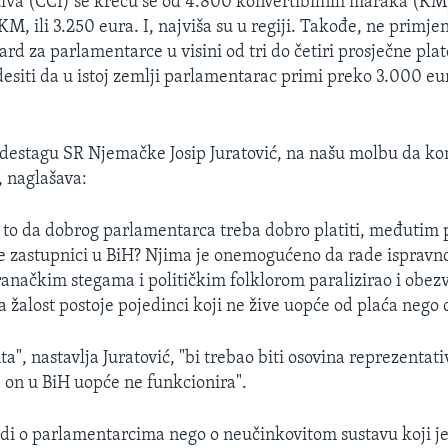
jativa (CCI) se kreću se od 4.800 konvertibilnih maraka (KM)
M, ili 3.250 eura. I, najviša su u regiji. Takođe, ne primjen
rd za parlamentarce u visini od tri do četiri prosječne plat
esiti da u istoj zemlji parlamentarac primi preko 3.000 eu
destagu SR Njemačke Josip Juratović, na našu molbu da k
, naglašava:
 to da dobrog parlamentarca treba dobro platiti, međutim p
de zastupnici u BiH? Njima je onemogućeno da rade ispravno
tranačkim stegama i političkim folklorom paralizirao i obezv
 žalost postoje pojedinci koji ne žive uopće od plaća nego 
", nastavlja Juratović, "bi trebao biti osovina reprezentat
 on u BiH uopće ne funkcionira".
adi o parlamentarcima nego o neučinkovitom sustavu koji j