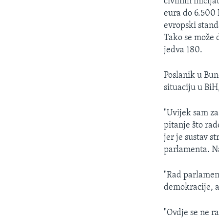
civilnih inici
eura do 6.500 K
evropski standa
Tako se može d
jedva 180.
Poslanik u Bun
situaciju u BiH
"Uvijek sam za
pitanje što ra
jer je sustav s
parlamenta. Na
"Rad parlamenta
demokracije, a
"Ovdje se ne r