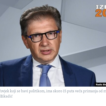
čovjek koji se bavi politikom, ima skoro 15 puta veća primanja od 
džikadić