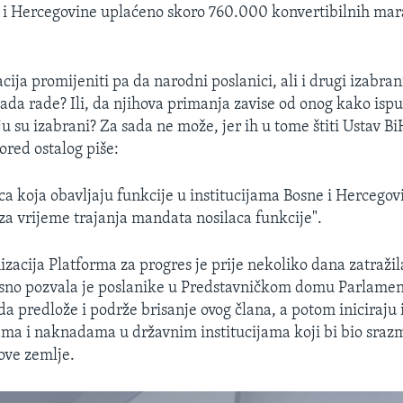
i Hercegovine uplaćeno skoro 760.000 konvertibilnih mar
acija promijeniti pa da narodni poslanici, ali i drugi izabra
ada rade? Ili, da njihova primanja zavise od onog kako isp
u su izabrani? Za sada ne može, jer ih u tome štiti Ustav Bi
ored ostalog piše:
ca koja obavljaju funkcije u institucijama Bosne i Hercego
za vrijeme trajanja mandata nosilaca funkcije".
izacija Platforma za progres je prije nekoliko dana zatražil
sno pozvala je poslanike u Predstavničkom domu Parlame
da predlože i podrže brisanje ovog člana, a potom iniciraju
ma i naknadama u državnim institucijama koji bi bio sraz
 ove zemlje.