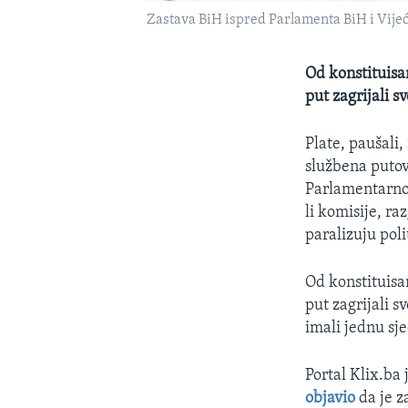
Zastava BiH ispred Parlamenta BiH i Vije
Od konstituisa
put zagrijali s
Plate, paušali,
službena putov
Parlamentarnoj 
li komisije, ra
paralizuju poli
Od konstituisa
put zagrijali 
imali jednu sj
Portal Klix.ba
objavio
da je 