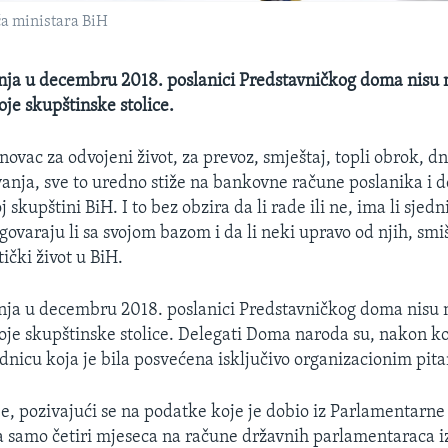
ća ministara BiH
nja u decembru 2018. poslanici Predstavničkog doma nisu n
voje skupštinske stolice.
 novac za odvojeni život, za prevoz, smještaj, topli obrok, d
anja, sve to uredno stiže na bankovne račune poslanika i d
skupštini BiH. I to bez obzira da li rade ili ne, ima li sjedn
zgovaraju li sa svojom bazom i da li neki upravo od njih, smi
tički život u BiH.
nja u decembru 2018. poslanici Predstavničkog doma nisu n
svoje skupštinske stolice. Delegati Doma naroda su, nakon ko
ednicu koja je bila posvećena isključivo organizacionim pit
 je, pozivajući se na podatke koje je dobio iz Parlamentarne
za samo četiri mjeseca na račune državnih parlamentaraca 