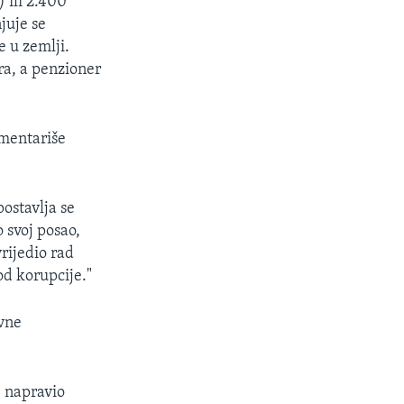
 ili 2.400
juje se
e u zemlji.
ra, a penzioner
omentariše
ostavlja se
 svoj posao,
rijedio rad
od korupcije."
ivne
e napravio