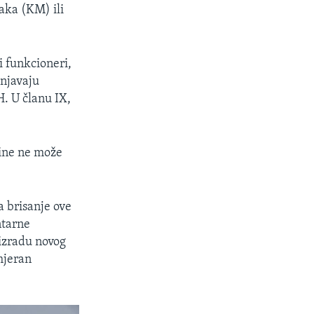
aka (KM) ili
ni funkcioneri,
unjavaju
H. U članu IX,
vine ne može
a brisanje ove
ntarne
 izradu novog
mjeran