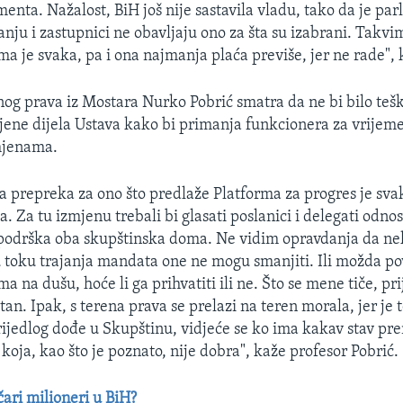
menta. Nažalost, BiH još nije sastavila vladu, tako da je pa
anju i zastupnici ne obavljaju ono za šta su izabrani. Takvi
a je svaka, pa i ona najmanja plaća previše, jer ne rade", 
nog prava iz Mostara Nurko Pobrić smatra da ne bi bilo tešk
ene dijela Ustava kako bi primanja funkcionera za vrijem
mjenama.
 prepreka za ono što predlaže Platforma za progres je sva
 Za tu izmjenu trebali bi glasati poslanici i delegati odno
podrška oba skupštinska doma. Ne vidim opravdanja da ne
 u toku trajanja mandata one ne mogu smanjiti. Ili možda po
 na dušu, hoće li ga prihvatiti ili ne. Što se mene tiče, pri
an. Ipak, s terena prava se prelazi na teren morala, jer je 
rijedlog dođe u Skupštinu, vidjeće se ko ima kakav stav pre
, koja, kao što je poznato, nije dobra", kaže profesor Pobrić.
čari milioneri u BiH?