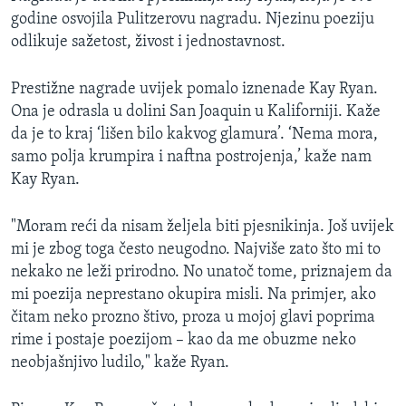
godine osvojila Pulitzerovu nagradu. Njezinu poeziju
odlikuje sažetost, živost i jednostavnost.
Prestižne nagrade uvijek pomalo iznenade Kay Ryan.
Ona je odrasla u dolini San Joaquin u Kaliforniji. Kaže
da je to kraj ‘lišen bilo kakvog glamura’. ‘Nema mora,
samo polja krumpira i naftna postrojenja,’ kaže nam
Kay Ryan.
"Moram reći da nisam željela biti pjesnikinja. Još uvijek
mi je zbog toga često neugodno. Najviše zato što mi to
nekako ne leži prirodno. No unatoč tome, priznajem da
mi poezija neprestano okupira misli. Na primjer, ako
čitam neko prozno štivo, proza u mojoj glavi poprima
rime i postaje poezijom – kao da me obuzme neko
neobjašnjivo ludilo," kaže Ryan.