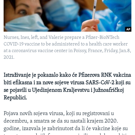
MAGAZIN
O GLASU AMERIKE
Learning English
Nurses, Ines, left, and Valerie prepare a Pfizer-BioNTech
COVID-19 vaccine to be administered to a health care worker
PRATITE NAS
at a coronavirus vaccine center in Poissy, France, Friday, Jan.8,
2021.
Istraživanje je pokazalo kako će Pfizerova RNK vakcina
Jezici
biti efikasna i za nove sojeve virusa SARS-CoV-2 koji su
se pojavili u Ujedinjenom Kraljevstvu i Južnoafričkoj
Republici.
Pojava novih sojeva virusa, koji su registrovani u
decembru, a smatra se da su nastali krajem 2020.
godine, izazvala je zabrinutost da li će vakcine koje su