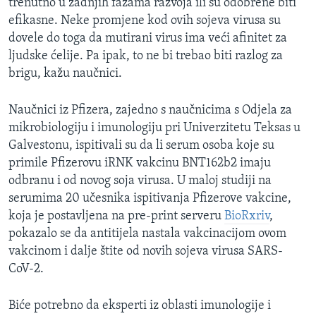
trenutno u zadnjih fazama razvoja ili su odobrene biti
efikasne. Neke promjene kod ovih sojeva virusa su
dovele do toga da mutirani virus ima veći afinitet za
ljudske ćelije. Pa ipak, to ne bi trebao biti razlog za
brigu, kažu naučnici.
Naučnici iz Pfizera, zajedno s naučnicima s Odjela za
mikrobiologiju i imunologiju pri Univerzitetu Teksas u
Galvestonu, ispitivali su da li serum osoba koje su
primile Pfizerovu iRNK vakcinu BNT162b2 imaju
odbranu i od novog soja virusa. U maloj studiji na
serumima 20 učesnika ispitivanja Pfizerove vakcine,
koja je postavljena na pre-print serveru
BioRxriv
,
pokazalo se da antitijela nastala vakcinacijom ovom
vakcinom i dalje štite od novih sojeva virusa SARS-
CoV-2.
Biće potrebno da eksperti iz oblasti imunologije i