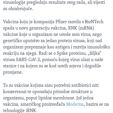
virusologije pregledaju rezultate ovog rada, ali vijesti
su ohrabrujuće.
Vakcina koju je kompanija Pfizer razvila s BioNTech
spada u novu generaciju vakcina, RNK (mRNA)
vakcine koje u organizam ne uvode sam virus, nego
genetičko uputstvo za jedan protein virusa, koji naš
organizam prepoznaje kao antigen i razvija imunološku
reakciju na njega. Radi se o Spike proteinu, „šiljka“
virusa SARS-CoV-2, pomoću kojeg virus ulazi u naše
stanice i na kojem su se kod novih sojeva i dogodile
promjene.
To su vakcine kojima nisu potrebni antibiotici niti
konzervansi te oponašaju prirodne strukture u
organizmu, poput lipidne membrane. Još jedna
vakcina, američkog proizvođača
Moderna
, bazira se na
tehnologije iRNK.