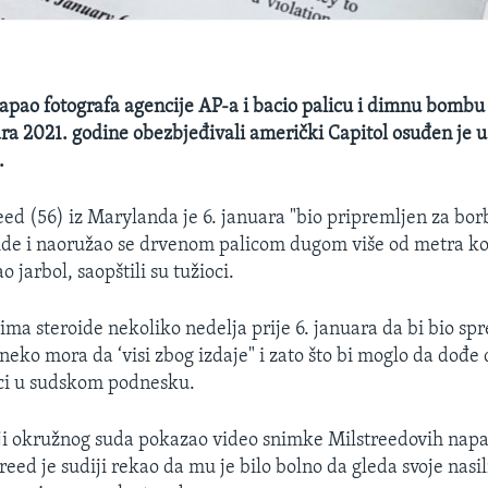
napao fotografa agencije AP-a i bacio palicu i dimnu bombu 
uara 2021. godine obezbjeđivali američki Capitol osuđen je 
.
ed (56) iz Marylanda je 6. januara "bio pripremljen za borb
ide i naoružao se drvenom palicom dugom više od metra ko
o jarbol, saopštili su tužioci.
ima steroide nekoliko nedelja prije 6. januara da bi bio sp
neko mora da ‘visi zbog izdaje" i zato što bi moglo da dođe 
oci u sudskom podnesku.
iji okružnog suda pokazao video snimke Milstreedovih nap
reed je sudiji rekao da mu je bilo bolno da gleda svoje nasi