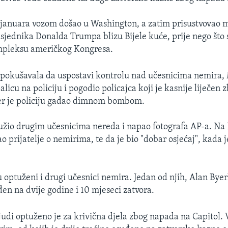
. januara vozom došao u Washington, a zatim prisustvovao 
sjednika Donalda Trumpa blizu Bijele kuće, prije nego što 
mpleksu američkog Kongresa.
a pokušavala da uspostavi kontrolu nad učesnicima nemira, 
licu na policiju i pogodio policajca koji je kasnije liječen 
r je policiju gađao dimnom bombom.
užio drugim učesnicima nereda i napao fotografa AP-a. Na
o prijatelje o nemirima, te da je bio "dobar osjećaj", kada 
 optuženi i drugi učesnici nemira. Jedan od njih, Alan Byer
đen na dvije godine i 10 mjeseci zatvora.
judi optuženo je za krivična djela zbog napada na Capitol. 