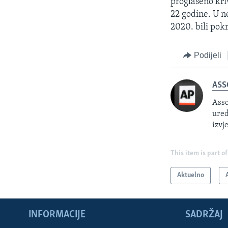
proglašeno kri
22 godine. U 
2020. bili pokr
Podijeli
ASS
Asso
ured
izvj
This item is part of
Aktuelno
INFORMACIJE
SADRŽAJ