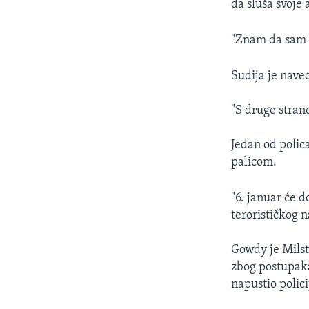
da sluša svoje
"Znam da sam p
Sudija je nave
"S druge stran
Jedan od polic
palicom.
"6. januar će 
terorističkog n
Gowdy je Milst
zbog postupaka
napustio polici