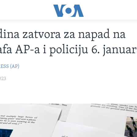
dina zatvora za napad na
fa AP-a i policiju 6. janua
ESS (AP)
023