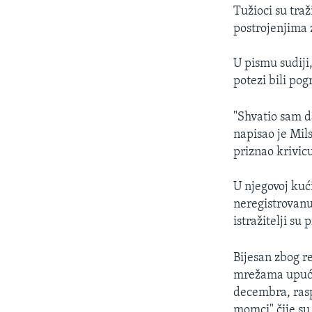
Tužioci su traž
postrojenjima z
U pismu sudiji,
potezi bili pog
"Shvatio sam d
napisao je Mils
priznao krivic
U njegovoj kuć
neregistrovanu
istražitelji su
Bijesan zbog r
mrežama upućiv
decembra, rasp
momci" čije su