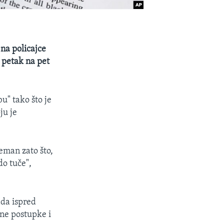
na policajce
u petak na pet
u" tako što je
ju je
reman zato što,
do tuče",
ada ispred
lne postupke i