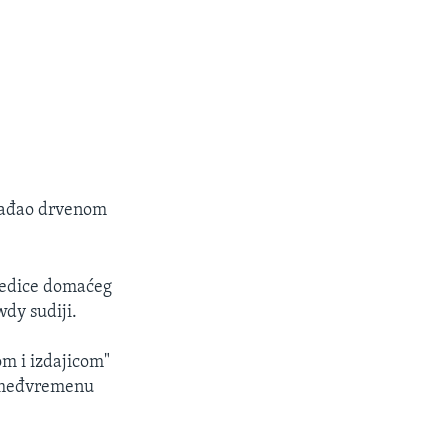
 gađao drvenom
ljedice domaćeg
wdy sudiji.
om i izdajicom"
u međvremenu