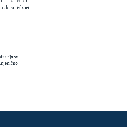
d tri dana do
 da su izbori
izacija sa
injenično