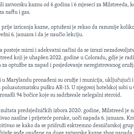
ili zatvorsku kaznu od 6 godina i 6 mjeseci za Milstreeda, ko
a naftu i gas.
 prije izricanja kazne, optuženi je rekao da razumije koliko
rešni 6. januara i da je naučio lekciju.
a postoje mirni i adekvatni načini da se izrazi nezadovoljst
treed koji je uhapšen 2022. godine u Coloradu, gdje je radio
u za optužbe za napad i posjedovanje neregistrovanog oružj
i u Marylandu pronađeni su oružje i municija, uključujući i
 poluautomatsku pušku AR-15. U njegovoj hotelskoj sobi u
 pronašli 94 bočice koje su sadržavale nelegalni steroid.
ezultata predsjedničkih izbora 2020. godine, Milstreed je 
ao nasilne i prijeteće poruke, uoči napada 6. januara. K
itivao se kako da se pridruži esktremno desničarskoj grup
 bivše vođe osuđene na duge zatvorske kazne zbog napada 