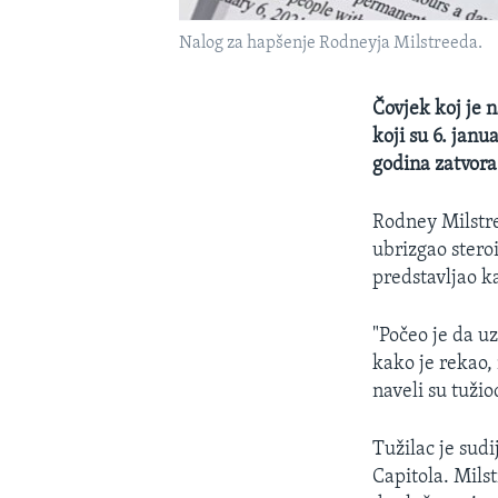
Nalog za hapšenje Rodneyja Milstreeda.
Čovjek koj je 
koji su 6. jan
godina zatvora
Rodney Milstre
ubrizgao stero
predstavljao ka
"Počeo je da uz
kako je rekao, 
naveli su tuži
Tužilac je sud
Capitola. Milst