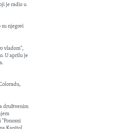
ji je radio u
 su njegovi
vo vladom",
. U aprilu je
a.
 Coloradu,
na društvenim
rajem
i "Ponosni
na Kapitol.