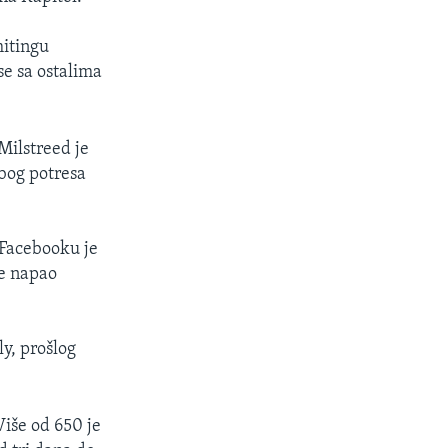
mitingu
se sa ostalima
Milstreed je
zbog potresa
 Facebooku je
je napao
ly, prošlog
Više od 650 je