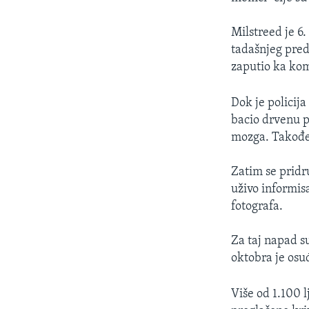
Milstreed je 6
tadašnjeg pred
zaputio ka ko
Dok je policij
bacio drvenu pa
mozga. Takođe
Zatim se pridr
uživo informisa
fotografa.
Za taj napad su
oktobra je osu
Više od 1.100 l