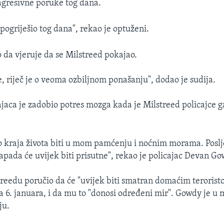
 agresivne poruke tog dana.
ogriješio tog dana", rekao je optuženi.
o da vjeruje da se Milstreed pokajao.
e, riječ je o veoma ozbiljnom ponašanju", dodao je sudija.
ajaca je zadobio potres mozga kada je Milstreed policajce
do kraja života biti u mom pamćenju i noćnim morama. Pos
apada će uvijek biti prisutne", rekao je policajac Devan Go
reedu poručio da će "uvijek biti smatran domaćim terorist
 6. januara, i da mu to "donosi određeni mir". Gowdy je 
ju.