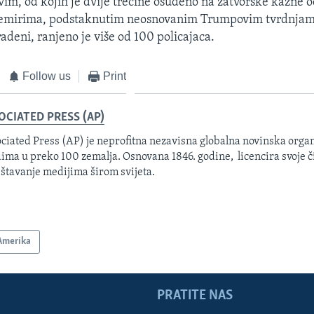
vim, od kojih je dvije trećine osuđeno na zatvorske kazne o
nemirima, podstaknutim neosnovanim Trumpovim tvrdnjama
adeni, ranjeno je više od 100 policajaca.
Follow us
Print
OCIATED PRESS (AP)
ciated Press (AP) je neprofitna nezavisna globalna novinska organ
ima u preko 100 zemalja. Osnovana 1846. godine, licencira svoje č
eštavanje medijima širom svijeta.
Amerika
PRATITE NAS