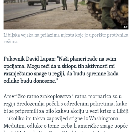
MAGAZIN
O GLASU AMERIKE
Learning English
Libijska vojska na prilazima mjestu koje je uporište protivnika
režima
PRATITE NAS
Pukovnik David Lapan: "Naši planeri rade na svim
opcijama. Mogu reći da u sklopu tih aktivnosti mi
razmještamo snage u regiji, da budu spremne kada
Jezici
odluke budu donosene."
Američko ratno zrakoplovstvo i ratna mornarica su u
regiji Sredozemlja počeli s određenim pokretima, kako
bi se pripremili za bilo kakvu akciju u vezi krize u Libiji
– ukoliko im takva zapovijed stigne iz Washingtona.
Međutim, odluke o tome treba li američke snage uopće