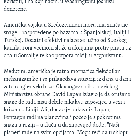
koristiti, i na koji način, u Washingtonu još nisu
donesene.
Američka vojska u Sredozemnom moru ima značajne
snage – raspoređene po bazama u Španjolskoj, Italiji i
Turskoj. Dodatni efektivi nalaze se južno od Sueskog
kanala, i oni većinom služe u akcijama protiv pirata uz
obalu Somalije te kao potpora misiji u Afganistanu.
Međutim, američka je ratna mornarica fleksibilan
mehanizam koji se prilagođava situaciji iz dana u dan i
zato reagira vrlo brzo. Glasnogovornik američkog
Ministarstva obrane David Lapan izjavio je da oružane
snage do sada nisu dobile nikakvu zapovijed u vezi s
krizom u Libiji. Ali, dodao je pukovnik Lapan,
Pentagon radi na planovima i počeo je s pokretima
snaga u regiji – u slučaju da zapovijed dođe: "Naši
planeri rade na svim opcijama. Mogu reći da u sklopu