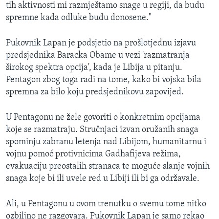
tih aktivnosti mi razmještamo snage u regiji, da budu
spremne kada odluke budu donosene."
Pukovnik Lapan je podsjetio na prošlotjednu izjavu
predsjednika Baracka Obame u vezi 'razmatranja
širokog spektra opcija', kada je Libija u pitanju.
Pentagon zbog toga radi na tome, kako bi vojska bila
spremna za bilo koju predsjednikovu zapovijed.
U Pentagonu ne žele govoriti o konkretnim opcijama
koje se razmatraju. Stručnjaci izvan oružanih snaga
spominju zabranu letenja nad Libijom, humanitarnu i
vojnu pomoć protivnicima Gadhafijeva režima,
evakuaciju preostalih stranaca te moguće slanje vojnih
snaga koje bi ili uvele red u Libiji ili bi ga održavale.
Ali, u Pentagonu u ovom trenutku o svemu tome nitko
ozbiljno ne razgovara. Pukovnik Lapan je samo rekao