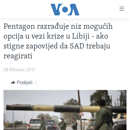
Linkovi
Pređi
na
Pentagon razrađuje niz mogućih
glavni
TV PROGRAM
sadržaj
opcija u vezi krize u Libiji - ako
VIDEO
Pređi
stigne zapovijed da SAD trebaju
na
FOTOGRAFIJE DANA
reagirati
glavnu
VIJESTI
navigaciju
28 februar, 2011
Idi
NAUKA I TEHNOLOGIJA
SJEDINJENE AMERIČKE DRŽAVE
na
Podijeli
SPECIJALNI PROJEKTI
BOSNA I HERCEGOVINA
pretragu
KORUPCIJA
SVIJET
SLOBODA MEDIJA
ŽENSKA STRANA
IZBJEGLIČKA STRANA