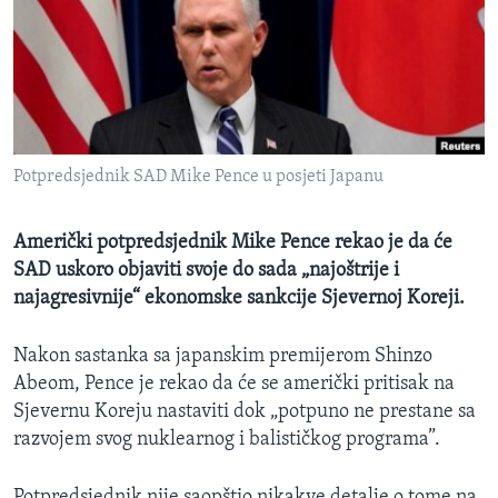
MAGAZIN
O GLASU AMERIKE
Learning English
Potpredsjednik SAD Mike Pence u posjeti Japanu
PRATITE NAS
Američki potpredsjednik Mike Pence rekao je da će
SAD uskoro objaviti svoje do sada „najoštrije i
Jezici
najagresivnije“ ekonomske sankcije Sjevernoj Koreji.
Nakon sastanka sa japanskim premijerom Shinzo
Abeom, Pence je rekao da će se američki pritisak na
Sjevernu Koreju nastaviti dok „potpuno ne prestane sa
razvojem svog nuklearnog i balističkog programa”.
Potpredsjednik nije saopštio nikakve detalje o tome na