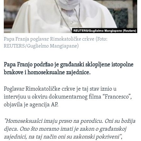
MAGAZIN
O GLASU AMERIKE
Learning English
Papa Franja poglavar Rimokatoličke crkve (Foto:
REUTERS/Guglielmo Mangiapane)
PRATITE NAS
Papa Franjo podržao je građanski sklopljene istopolne
brakove i homoseksualne zajednice.
Jezici
Poglavar Rimokatoličke crkve je taj stav iznio u
intervjuu u okviru dokumentarnog filma “Francesco”,
objavila je agencija AP.
"Homoseksualci imaju pravo na porodicu. Oni su božija
djeca. Ono što moramo imati je zakon o građanskoj
zajednici, na taj način oni su zakonski pokriveni"
,