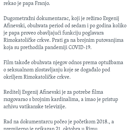
rekao je papa Franjo.
Dugometražni dokumentarac, koji je režirao Evgenij
Afinevski, obuhvata period od sedam i po godina koliko
je papa proveo obavljajući funkciju poglavara
Rimokatoličke crkve. Prati ga na brojnim putovanjima
koja su prethodila pandemiji COVID-19.
Film takođe obuhvata njegov odnos prema optužbama
o seksualnom zlostavljanju koje se događalo pod
okriljem Rimokatoličke crkve.
Reditelj Evgenij Afinevski je za potrebe filma
razgovarao s brojnim kardinalima, a imao je pristup
arhivu vatikanske televizije.
Rad na dokumentarcu počeo je početkom 2018., a
premijerno je prikazan 21. oktobra u Rimu.