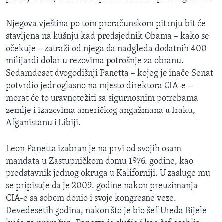
Njegova vještina po tom proračunskom pitanju bit će
stavljena na kušnju kad predsjednik Obama – kako se
očekuje – zatraži od njega da nadgleda dodatnih 400
milijardi dolar u rezovima potrošnje za obranu.
Sedamdeset dvogodišnji Panetta – kojeg je inače Senat
potvrdio jednoglasno na mjesto direktora CIA-e –
morat će to uravnotežiti sa sigurnosnim potrebama
zemlje i izazovima američkog angažmana u Iraku,
Afganistanu i Libiji.
Leon Panetta izabran je na prvi od svojih osam
mandata u Zastupničkom domu 1976. godine, kao
predstavnik jednog okruga u Kaliforniji. U zasluge mu
se pripisuje da je 2009. godine nakon preuzimanja
CIA-e sa sobom donio i svoje kongresne veze.
Devedesetih godina, nakon što je bio šef Ureda Bijele