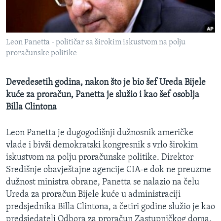
MAGAZIN
O GLASU AMERIKE
Leon Panetta - političar sa širokim iskustvom na polju
Learning English
proračunske politike
PRATITE NAS
Devedesetih godina, nakon što je bio šef Ureda Bijele
kuće za proračun, Panetta je služio i kao šef osoblja
Billa Clintona
Jezici
Leon Panetta je dugogodišnji dužnosnik američke
vlade i bivši demokratski kongresnik s vrlo širokim
iskustvom na polju proračunske politike. Direktor
Središnje obavještajne agencije CIA-e dok ne preuzme
dužnost ministra obrane, Panetta se nalazio na čelu
Ureda za proračun Bijele kuće u administraciji
predsjednika Billa Clintona, a četiri godine služio je kao
predsjedatelj Odbora za proračun Zastupničkog doma.