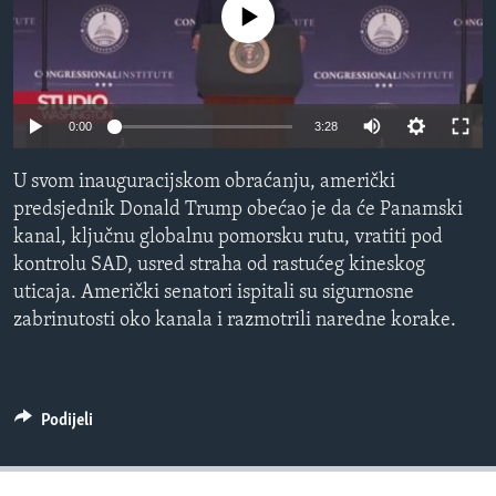
No media source currently available
MAGAZIN
O GLASU AMERIKE
Learning English
Auto
0:00
3:28
240p
PRATITE NAS
U svom inauguracijskom obraćanju, američki
360p
predsjednik Donald Trump obećao je da će Panamski
kanal, ključnu globalnu pomorsku rutu, vratiti pod
480p
Auto
240p
360p
480p
kontrolu SAD, usred straha od rastućeg kineskog
720p
Jezici
uticaja. Američki senatori ispitali su sigurnosne
720p
810p
810p
zabrinutosti oko kanala i razmotrili naredne korake.
Podijeli