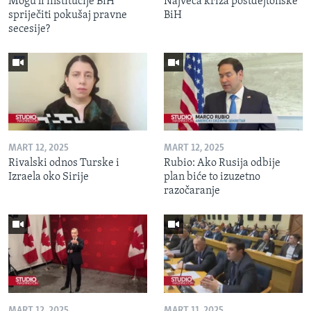
Mogu li institucije BiH
Najveća kriza postdejtonske
spriječiti pokušaj pravne
BiH
secesije?
MART 12, 2025
MART 12, 2025
Rivalski odnos Turske i
Rubio: Ako Rusija odbije
Izraela oko Sirije
plan biće to izuzetno
razočaranje
MART 12, 2025
MART 11, 2025