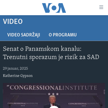
Linkovi
Pređi
na
VIDEO
glavni
TV PROGRAM
sadržaj
VIDEO
Pređi
VIDEO SADRŽAJI
O PROGRAMU
na
FOTOGRAFIJE DANA
glavnu
Senat o Panamskom kanalu:
VIJESTI
navigaciju
Trenutni sporazum je rizik za SAD
Idi
NAUKA I TEHNOLOGIJA
SJEDINJENE AMERIČKE DRŽAVE
na
29 januar, 2025
SPECIJALNI PROJEKTI
BOSNA I HERCEGOVINA
pretragu
Katherine Gypson
KORUPCIJA
SVIJET
SLOBODA MEDIJA
ŽENSKA STRANA
IZBJEGLIČKA STRANA