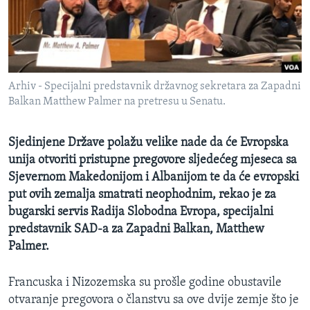
MAGAZIN
O GLASU AMERIKE
Learning English
Arhiv - Specijalni predstavnik državnog sekretara za Zapadni
Balkan Matthew Palmer na pretresu u Senatu.
PRATITE NAS
Sjedinjene Države polažu velike nade da će Evropska
unija otvoriti pristupne pregovore sljedećeg mjeseca sa
Jezici
Sjevernom Makedonijom i Albanijom te da će evropski
put ovih zemalja smatrati neophodnim, rekao je za
bugarski servis Radija Slobodna Evropa, specijalni
predstavnik SAD-a za Zapadni Balkan, Matthew
Palmer.
Francuska i Nizozemska su prošle godine obustavile
otvaranje pregovora o članstvu sa ove dvije zemje što je