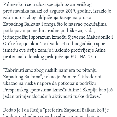
Palmer koji se u ulozi specijalnog američkog
predstavnika nalazi od avgusta 2019. godine, izrazio je
zabrinutost zbog uključenja Rusije na prostor
Zapadnog Balkana i onoga što je nazvao pokušajima
potkopavanja međunarodne podrške za, sada,
jednogodišnji sporazum između Sjeverne Makedonije i
Grčke koji je okončao dvadeset sedmogodišnji spor
između ove dvije zemlje i uklonio protivljenje Atine
protiv makedonskog priključenja EU i NATO-u.
“Zabrinuti smo zbog ruskih namjera po pitanju
Zapadnog Balkana”, rekao je Palmer. “Također bi
ukazao na ruske napore da potkopaju podršku
Prespanskog sporazuma između Atine i Skoplja
kao još
jedan primjer zloćudnih aktivnosti ruske države.”
Dodao je i da Rusija “preferira Zapadni Balkan koji je
lomljiv, podijeljen između sebe, sumnjiv i koji ima