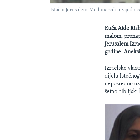
Istočni Jerusalem: Međunarodna zajednica
Kuća Aide Rish
malom, prenapu
Jerusalem Izra
godine. Aneksi
Izraelske vlas
dijelu Istočno
neposredno uz n
šetao biblijski