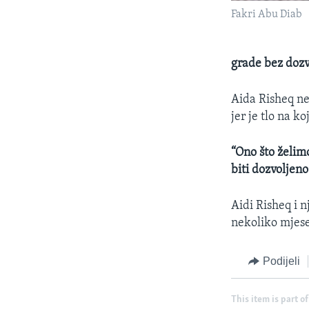
Fakri Abu Diab
grade bez dozvo
Aida Risheq ne 
jer je tlo na ko
“Ono što želimo
biti dozvoljen
Aidi Risheq i 
nekoliko mjesec
Podijeli
This item is part of