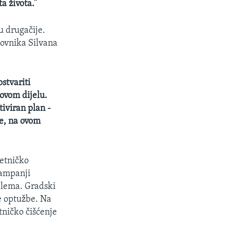
a života.”
u drugačije.
novnika Silvana
ostvariti
 ovom dijelu.
tiviran plan -
pe, na ovom
 etničko
kampanji
salema. Gradski
ve optužbe. Na
tničko čišćenje