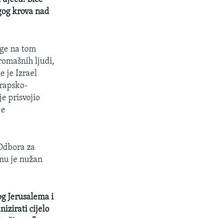
gog krova nad
uge na tom
omašnih ljudi,
e je Izrael
rapsko-
je prisvojio
je
 Odbora za
anu je nužan
og Jerusalema i
izirati cijelo