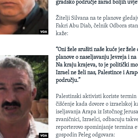
gradsko područje zarad boljih uvjet
Žitelji Silvana na te planove gledaj
Fakri Abu Diab, čelnik Odbora sta
kaže:
“Oni žele srušiti naše kuće jer žele 
planove o naseljavanju Jevreja i na
Na kraju krajeva, to je politički mo
Izrael ne želi nas, Palestince i Ara
području.”
Palestinski aktivisti koriste termin
čišćenje kada dovore o izraelskoj 
iseljavanja Arapa iz Istočnog Jeru
zvaničnici, Izraelci, odbacuju tak
reporterovo spominjanje termina e
gospodin Peleg odgovara: