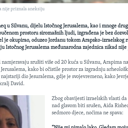
 nije priznala aneksiju
eq u Silvanu, dijelu Istočnog Jerusalema, kao i mnoge dru
čenom prostoru siromašnih ljudi, izgrađena je bez dozvole
el je okupirao, oduzeo Jordanu tokom Arapsko-izraelskog ra
ju Istočnog Jerusalema međunarodna zajednica nikad nije 
ti namjeravaju srušiti više od 20 kuća u Silvanu, Arapima 
g Jerusalema, kako bi očistile prostor za izgradnju arheološ
ajstariji dio Jesuralema, gdje je svojevremeno, kako Jevrje
 kralj David.
Zbog obavijesti izraelskih vlasti da
nad glavom biti srušen, Aida Rishe
sedmoro djece, noćima ne spava:
“Nije mi nimalo lako. Gledam moju