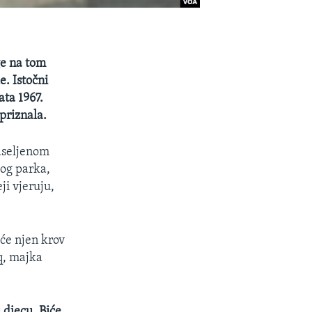
ge na tom
. Istočni
ta 1967.
priznala.
naseljenom
kog parka,
ji vjeruju,
 će njen krov
q, majka
 djecu. Biće