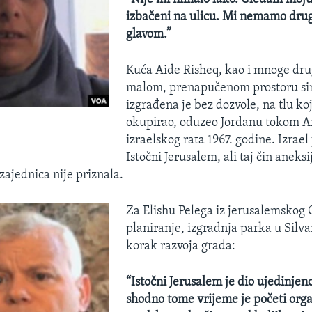
izbačeni na ulicu. Mi nemamo dru
glavom.”
Kuća Aide Risheq, kao i mnoge dr
malom, prenapučenom prostoru sir
izgrađena je bez dozvole, na tlu koj
okupirao, oduzeo Jordanu tokom A
izraelskog rata 1967. godine. Izrael 
Istočni Jerusalem, ali taj čin aneksi
jednica nije priznala.
Za Elishu Pelega iz jerusalemskog
planiranje, izgradnja parka u Silv
korak razvoja grada:
“Istočni Jerusalem je dio ujedinjen
shodno tome vrijeme je početi organ