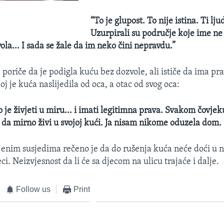
“To je glupost.
To nije istina. Ti lju
Uzurpirali su područje koje ime ne
la... I sada se žale da im neko čini nepravdu.”
poriče da je podigla kuću bez dozvole, ali ističe da ima pra
joj je kuća naslijedila od oca, a otac od svog oca:
 je živjeti u miru... i imati legitimna prava. Svakom čovjek
o da mirno živi u svojoj kući. Ja nisam nikome oduzela dom.
njenim susjedima rečeno je da do rušenja kuća neće doći u 
i. Neizvjesnost da li će sa djecom na ulicu trajaće i dalje.
Follow us
Print