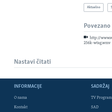
Aktuelno
Povezano
http://www.
256k-wtag.wmv
Nastavi čitati
INFORMACIJE
SADRŽAJ
Learning English
O nama
TV Program
Kontakt
SAD
PRATITE NAS