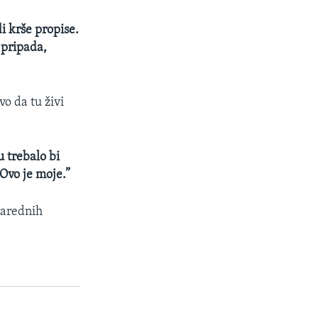
di krše propise.
 pripada,
vo da tu živi
u trebalo bi
 Ovo je moje.”
narednih