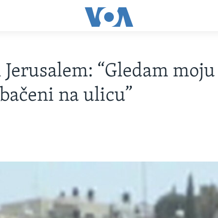
i Jerusalem: “Gledam moju 
zbačeni na ulicu”