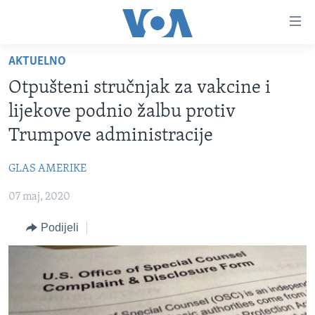
Linkovi
Pređi
na
AKTUELNO
glavni
TV PROGRAM
sadržaj
Otpušteni stručnjak za vakcine i
VIDEO
Pređi
lijekove podnio žalbu protiv
na
FOTOGRAFIJE DANA
Trumpove administracije
glavnu
VIJESTI
navigaciju
GLAS AMERIKE
Idi
NAUKA I TEHNOLOGIJA
SJEDINJENE AMERIČKE DRŽAVE
na
07 maj, 2020
SPECIJALNI PROJEKTI
BOSNA I HERCEGOVINA
pretragu
KORUPCIJA
Podijeli
SVIJET
SLOBODA MEDIJA
ŽENSKA STRANA
IZBJEGLIČKA STRANA