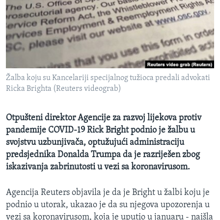
MAGAZIN
O GLASU AMERIKE
Learning English
Žalba koju su Kancelariji specijalnog tužioca predali advokati
PRATITE NAS
Ricka Brighta (Reuters videograb)
Otpušteni direktor Agencije za razvoj lijekova protiv
Jezici
pandemije COVID-19 Rick Bright podnio je žalbu u
svojstvu uzbunjivača, optužujući administraciju
predsjednika Donalda Trumpa da je razriješen zbog
iskazivanja zabrinutosti u vezi sa koronavirusom.
Agencija Reuters objavila je da je Bright u žalbi koju je
podnio u utorak, ukazao je da su njegova upozorenja u
vezi sa koronavirusom, koja je uputio u januaru - naišla