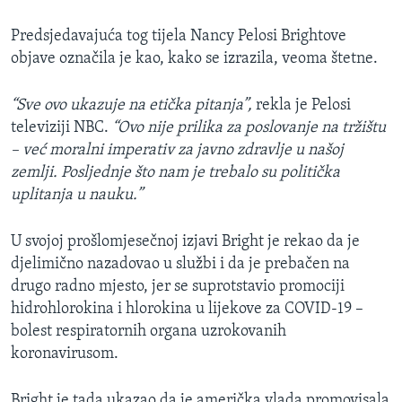
Predsjedavajuća tog tijela Nancy Pelosi
Brightove
objave označila je kao, kako se izrazila, veoma štetne.
“Sve ovo ukazuje na etička pitanja”,
rekla je Pelosi
televiziji NBC.
“Ovo nije prilika za poslovanje na tržištu
– već moralni imperativ za javno zdravlje u našoj
zemlji. Posljednje što nam je trebalo su politička
uplitanja u nauku.”
U svojoj prošlomjesečnoj izjavi Bright je rekao da je
djelimično nazadovao u službi i da je prebačen na
drugo radno mjesto, jer se suprotstavio promociji
hidrohlorokina i hlorokina u lijekove za COVID-19 –
bolest respiratornih organa uzrokovanih
koronavirusom.
Bright je tada ukazao da je američka vlada promovisala