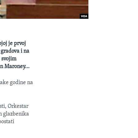
oj je prvoj
 gradova i na
a svojim
n Maroney...
vake godine na
ti, Orkestar
h glazbenika
postati