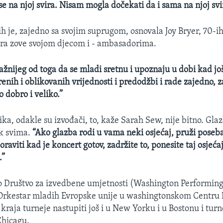
e na njoj svira. Nisam mogla dočekati da i sama na njoj sv
h je, zajedno sa svojim suprugom, osnovala Joy Bryer, 70-i
ra zove svojom djecom i - ambasadorima.
žnijeg od toga da se mladi sretnu i upoznaju u dobi kad j
renih i oblikovanih vrijednosti i predodžbi i rade zajedno, 
 dobro i veliko.”
ka, odakle su izvođači, to, kaže Sarah Sew, nije bitno. Glaz
ik svima.
“Ako glazba rodi u vama neki osjećaj, pruži poseba
raviti kad je koncert gotov, zadržite to, ponesite taj osjećaj
.”
 Društvo za izvedbene umjetnosti (Washington Performing 
e Orkestar mladih Evropske unije u washingtonskom Centru
kraja turneje nastupiti još i u New Yorku i u Bostonu i turne
Chicagu.