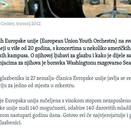
Center, travanj 2012
h Europske unije (European Union Youth Orchestra) na svoj
eji u više od 20 godina, s koncertima u nekoliko američkih
ih kampusa. O njihovoj ljubavi za glazbu i kako je dijele s
njacima za njihova je boravka Washingtonu razgovarao Sea
glazbenika iz 27 zemalja-članica Evropske unije javlja se s
ciju za jedno od mjesta u orkestru.
je Europska unija sučeljena s visokom stopom nezaposlenos
e unije nudi 140 mogućnosti, odabire 140 darovitih mladi
trom nastupati godinu dana. Gotovo svi će najvjerojatnije i 
lazbenici.