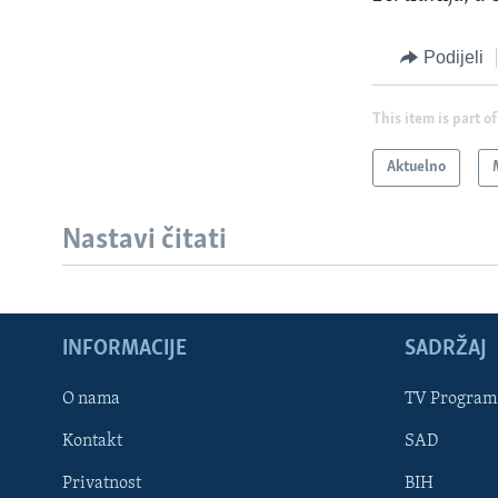
Podijeli
This item is part of
Aktuelno
Nastavi čitati
INFORMACIJE
SADRŽAJ
Learning English
O nama
TV Program
Kontakt
SAD
PRATITE NAS
Privatnost
BIH