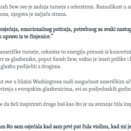
rah Sew ovo je zadnja turneja s orkestrom. Raznolikost u s
ona, njegova je najjača strana.
 osjećaja, emocionalnog poticaja, potrebnog za svaki nastup
 upravo iz te činjenice.”
 američke turneje, orkestar tu energiju prenosi iz koncertn
er za glazbenike, poput Sarah Sew, važno je imati prilike i b
 glazbu podijeliti s drugima.
ut ove u blizini Washingtona nudi mogućnost američkim uč
sviraju s evropskim glazbenicima, svi su podjednakih godin
da želi inspirirati druge baš kao što je na sviranje bila ins
am što sam osjećala kad sam prvi put čula violinu, kad mi j