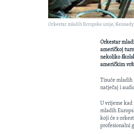
Orkestar mladih Evropske unije, Kennedy 
Orkestar mladi
američkoj turn
nekoliko školsk
američkim vrš
Tisuće mladih 
natječaj i audi
U vrijeme kad 
mladih Europsk
koji će s orkes
profesionalni g