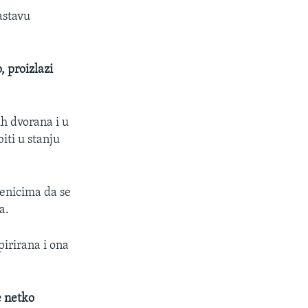
astavu
, proizlazi
ih dvorana i u
iti u stanju
enicima da se
a.
pirirana i ona
e netko