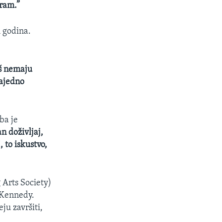
iram.”
h godina.
oš nemaju
zajedno
ba je
n doživljaj,
, to iskustvo,
Arts Society)
 Kennedy.
ju završiti,