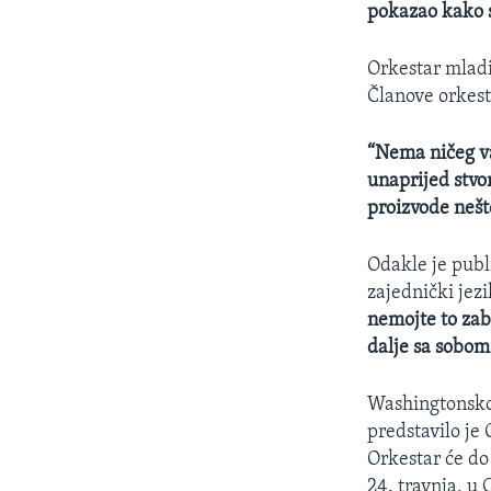
pokazao kako s
Orkestar mladi
Članove orkest
“Nema ničeg va
unaprijed stvo
proizvode nešto
Odakle je publi
zajednički jez
nemojte to zabo
dalje sa sobom
Washingtonsko
predstavilo j
Orkestar će do 
24. travnja, u 