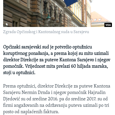
MAGAZIN
O GLASU AMERIKE
Learning English
Zgrada Općinskog i Kantonalnog suda u Sarajevu
PRATITE NAS
Općinski sarajevski sud je potvrdio optužnicu
koruptivnog ponašanja, a prema kojoj su mito uzimali
direktor Direkcije za puteve Kantona Sarajevo i njegov
Jezici
pomoćnik. Vrijednost mita prelazi 60 hiljada maraka,
stoji u optužnici.
Prema optužnici, direktor Direkcije za puteve Kantona
Sarajevu Nermin Drnda i njegov pomoćnik Hajrudin
Djedović su od sredine 2016. pa do sredine 2017. su od
firmi angažovanih na održavanju puteva uzimali po tri
posto od naplaćenih faktura.