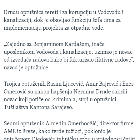
Drndu optužnica tereti i za korupciju u Vodovodu i
kanalizaciji, dok je obavljao funkciju šefa tima za
implementaciju projekta za otpadne vode.
„Zajedno sa Benjaminom Kardašem, inače
uposlenikom Vodovoda i kanalizacije, uzimao je novac
od izvođača radova kako bi fakturisao fiktivne radove”,
navod je optužnice.
Trojica optuženih Rasim Ljucević, Amir Bajrović i Enes
Omerović su nakon hapšenja Nermina Drnde sakrili
novac koji potiče od kriminala, stoji u optužnici
Tužilaštva Kantona Sarajevo.
Sedmi optuženik Almedin Omerhodžić, direktor firme
AME iz Breze, kako tvrde tužioci, poklonio je
optuženom Djedoviću tehničku robu u vrijednosti četiri