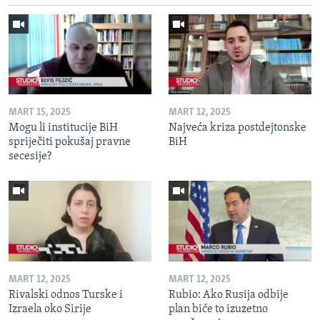
MART 15, 2025
MART 12, 2025
Mogu li institucije BiH
Najveća kriza postdejtonske
spriječiti pokušaj pravne
BiH
secesije?
MART 12, 2025
MART 12, 2025
Rivalski odnos Turske i
Rubio: Ako Rusija odbije
Izraela oko Sirije
plan biće to izuzetno