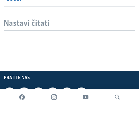
Nastavi čitati
PRATITE NAS
INFORMACIJE
SADRŽAJ
Pretraživač