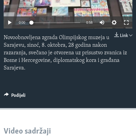
MAGAZIN
O GLASU AMERIKE
0:00
0:58
Learning English
Link
Novoobnovljena zgrada Olimpijskog muzeja u
Sarajevu, sinoć, 8. oktobra, 28 godina nakon
PRATITE NAS
razaranja, svečano je otvorena uz prisustvo zvanica iz
Bosne i Hercegovine, diplomatskog kora i građana
Sarajeva.
Jezici
Podijeli
Video sadržaji