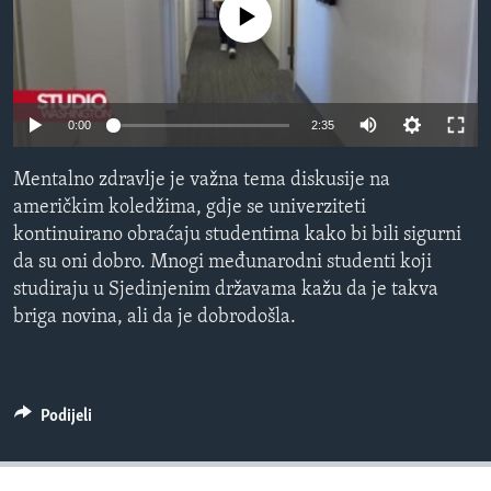
No media source currently available
MAGAZIN
O GLASU AMERIKE
Learning English
0:00
2:35
PRATITE NAS
Mentalno zdravlje je važna tema diskusije na
američkim koledžima, gdje se univerziteti
kontinuirano obraćaju studentima kako bi bili sigurni
da su oni dobro. Mnogi međunarodni studenti koji
Jezici
studiraju u Sjedinjenim državama kažu da je takva
briga novina, ali da je dobrodošla.
Podijeli